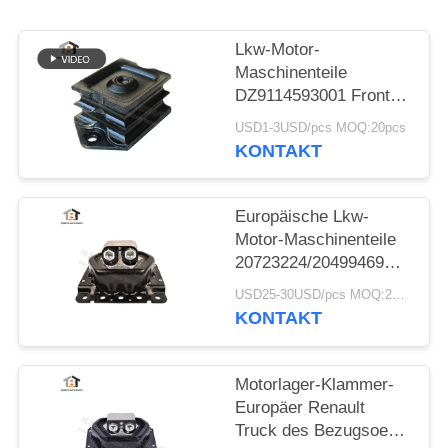
PRIVACY
POLICY
Lkw-Motor-
Maschinenteile
DZ9114593001 Front
Rubber Engine Mount
USD1-3USD/pcs MOQ:20pcs
Bracket Shacman
KONTAKT
Europäische Lkw-
Motor-Maschinenteile
20723224/20499469
Gummimotorträger für
USD25-30USD/pcs MOQ:20pcs
VOLVO
KONTAKT
Motorlager-Klammer-
Europäer Renault
Truck des Bezugsoe