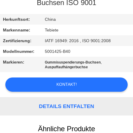
Buchsen ISO 9001
TRETEN
SIE
Herkunftsort:
China
MIT
Markenname:
Tebiete
UNS
Zertifizierung:
IATF 16949: 2016 , ISO 9001:2008
IN
Modellnummer:
5001425-B40
VERBINDUNG
Markieren:
,
Gummisuspendierungs-Buchsen
Auspuffaufhängerbuchse
NACHRICHTEN
KONTAKT!
FÄLLE
DETAILS ENTFALTEN
SITEMAP
Ähnliche Produkte