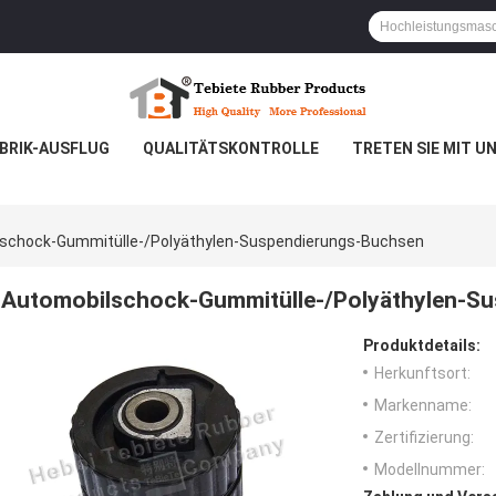
BRIK-AUSFLUG
QUALITÄTSKONTROLLE
TRETEN SIE MIT U
schock-Gummitülle-/Polyäthylen-Suspendierungs-Buchsen
Automobilschock-Gummitülle-/Polyäthylen-S
Produktdetails:
Herkunftsort:
Markenname:
Zertifizierung:
Modellnummer: