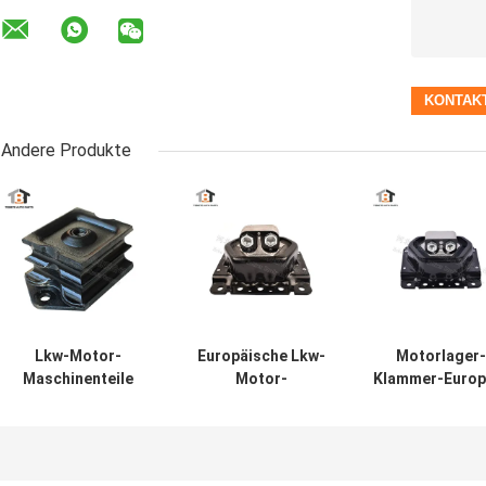
Andere Produkte
Lkw-Motor-
Europäische Lkw-
Motorlager-
Maschinenteile
Motor-
Klammer-Europ
DZ9114593001
Maschinenteile
Renault Truck 
Front Rubber
20723224/20499469
Bezugsoe Nr
Engine Mount
Gummimotorträger
20499470/21228
Bracket Shacman
für VOLVO