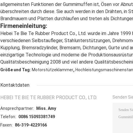
allgemeinsten Funktionen der Gummimuffen ist, Ösen vor Abnut
überschreiten durch diese. Sie auch werden in den Drähten, in 
Brandmauern und Platten durchlaufen und treten als Dichtungen
Firmeneinleitung:
Hebei Te Bie Te Rubber Product Co., Ltd. wurde im Jahre 1999 he
verschiedenen Selbstaufleger, Stahlunterstützungen, Drehmom
Kupplung, Bremsradzylinder, Bremsarm, Dichtungen, Gurte und a
einzigartige Technologie und moderne die Produktionsausrüstun
Qualitätsbescheinigung 2008 und viel andere Qualitätsbeschein
,
Größe und Tag:
Motorstützeklammer
Hochleistungsmaschinensta
Kontaktdaten
HEBEI TE BIE TE RUBBER PRODUCT CO., LTD.
Senden Sie
Ansprechpartner:
Miss. Amy
Telefon:
0086 15093381749
Faxen:
86-319-4229166