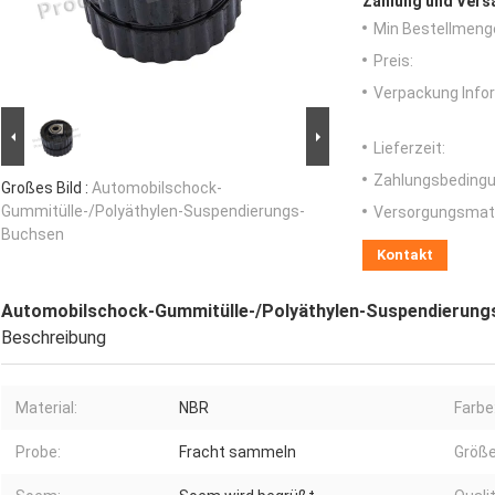
Zahlung und Vers
Min Bestellmeng
Preis:
Verpackung Info
Lieferzeit:
Zahlungsbedingu
Großes Bild :
Automobilschock-
Gummitülle-/Polyäthylen-Suspendierungs-
Versorgungsmater
Buchsen
Kontakt
Automobilschock-Gummitülle-/Polyäthylen-Suspendierung
Beschreibung
Material:
NBR
Farbe
Probe:
Fracht sammeln
Größe