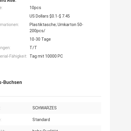
and AGB:
e:
10pcs
US Dollars $0.1-$ 7.45
rmationen:
Plastiktasche; Umkarton 50-
200pcs/
10-30 Tage
ngen:
T/T
ial-Fähigkeit:
Tag mit 10000 PC
s-Buchsen
:
SCHWARZES
:
Standard