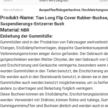
Soem:
Soem wird begrüßt
Qualit
Hervorheben:
Auspuffaufhängerbuchse
,
Hochleistungss
Produkt-Name:
Tian Long Flip Cover Rubber-Buchs
Suspendierungs-Entzerrer Bush
Material:
NBR
Einleitung der Gummitülle:
Gummitüllen sind in der Produktion von Fahrzeugen weitverbreit
Stangen, Stoßdämpfermontagen, doppelte Querlenkersuspendie
Verbrennungsmotoren einiger Autos gefunden. Der Gebrauch de
gutgeschrieben werden Walter Chrysler, der den Gebrauch von 
und Erschütterung und Geräusche verringerte, besonders wenn da
wurden Gummitüllen in den Teilen benutzt, die Erschütterung u
Sie werden auch in den Skateboards benutzt, in denen sie in d
Gummitüllen auch werden benutzt möglicherweise, um zu helfen, 
andere zu übertragen und Belastung folglich verringern.
Diese Buchsen können als Stoßdämpfer, Erschütterungsisolato
werden. Verwendet mit Drähten, können Rohre und tubings, Gumm
Gummigummimuffen sind Buchsen ähnlich und werden auch in ein