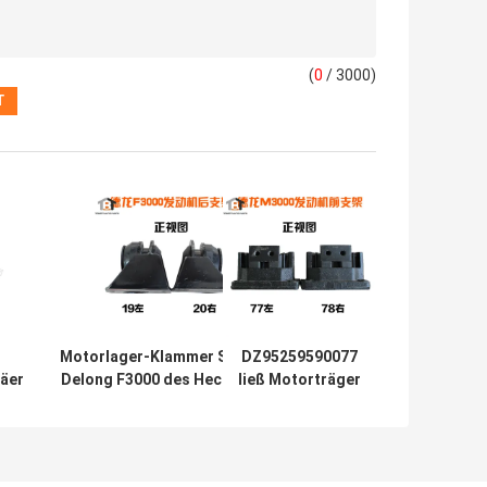
(
0
/ 3000)
Motorlager-Klammer Shacman
DZ95259590077
äer
Delong F3000 des Heckmotor-
ließ Motorträger
des
DZ9114598319/DZ95259590068
des Recht-
.
DZ95259590078
153-
für Shacman-LKW
Delong M3000