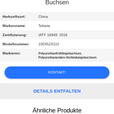
Buchsen
TRETEN
SIE
Herkunftsort:
China
MIT
Markenname:
Tebiete
UNS
Zertifizierung:
IATF 16949: 2016
IN
Modellnummer:
100X52X110
VERBINDUNG
Markieren:
,
Polyurethanfrühlingsbuchsen
Polyurethanenden-Verbindungsbuchsen
NACHRICHTEN
KONTAKT!
FÄLLE
DETAILS ENTFALTEN
SITEMAP
Ähnliche Produkte