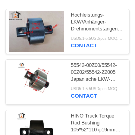
PRIVACY
POLICY
Hochleistungs-
LKW/Anhänger-
Drehmomentstangenbuchse
105*52*110 (Loch 19)
USD5.1-5.5USD/pcs MOQ:50pcs
mm HINO/ISUZU V-
CONTACT
Bar-Buchse
55542-00Z00/55542-
00Z02/55542-Z2005
Japanische LKW-
Drehmomentstangenbuchse
USD5.1-5.5USD/pcs MOQ:50 Stück
für Nissan 105 x 52 x
CONTACT
110 Loch 19 mm
HINO Truck Torque
Rod Bushing
105*52*110 φ19mm