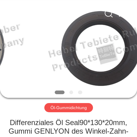
Product
Co.,
Ltd..
All
Rights
Reserved.
Developed
by
HAUS
ECER
PRODUKTE
ÜBER
UNS
FABRIK-
AUSFLUG
Öl-Gummidichtung
Differenziales Öl Seal90*130*20mm,
QUALITÄTSKONTROLLE
Gummi GENLYON des Winkel-Zahn-