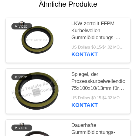
PRIVACY
Ähnliche Produkte
POLICY
LKW zerteilt FFPM-
Kurbelwellen-
Gummiöldichtungs-
Isolierungs-Altern-
US Dollars $0.15-$4.02 MOQ:10PCS
Abnutzung beständige
KONTAKT
1409890 1313719
Spiegel, der
Prozesskurbelwellendichtun
75x100x10/13mm für
innere Drehöldichtung
US Dollars $0.15-$4.02 MOQ:500pcs
Scania-LKW-1409890
KONTAKT
zieht
Dauerhafte
Gummiöldichtungs-