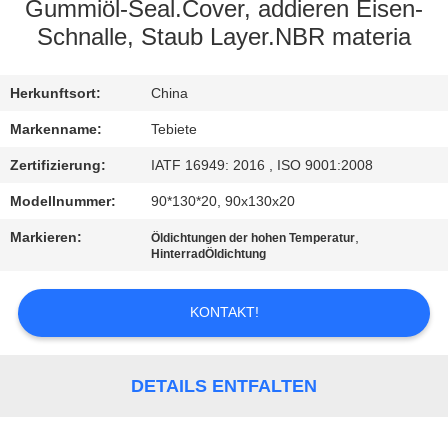
Gummiöl-Seal.Cover, addieren Eisen-
TRETEN
Schnalle, Staub Layer.NBR materia
SIE
Herkunftsort:
China
MIT
UNS
Markenname:
Tebiete
IN
Zertifizierung:
IATF 16949: 2016 , ISO 9001:2008
VERBINDUNG
Modellnummer:
90*130*20, 90x130x20
Markieren:
,
Öldichtungen der hohen Temperatur
HinterradÖldichtung
NACHRICHTEN
KONTAKT!
FÄLLE
SITEMAP
DETAILS ENTFALTEN