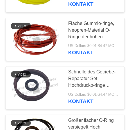
KONTAKT
TRETEN
SIE
Flache Gummio-ringe,
MIT
Neopren-Material O-
Ringe der hohen
UNS
Temperatur
US Dollars $0.01-$4.47 MOQ:1.000 Stück
IN
KONTAKT
VERBINDUNG
Schnelle des Getriebe-
NACHRICHTEN
Reparatur-Set-
Hochdrucko-ringe
Neopren-FKM PTFE
FÄLLE
US Dollars $0.01-$4.47 MOQ:Durchkontaktierung
Material Nitril-Neopren-
KONTAKT
EPDM
SITEMAP
Großer flacher O-Ring
versiegelt Hoch