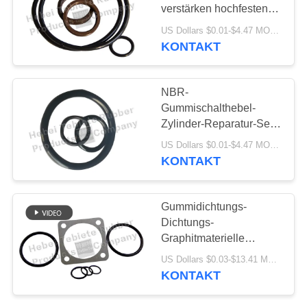
PRIVACY
verstärken hochfesten
POLICY
kundengebundenen
US Dollars $0.01-$4.47 MOQ:Durchkontaktierung
Service
KONTAKT
NBR-
Gummischalthebel-
Zylinder-Reparatur-Set
für SINO schweren LKW
US Dollars $0.01-$4.47 MOQ:20sets
HOWO
KONTAKT
Gummidichtungs-
Dichtungs-
Graphitmaterielle
Verschleißfestigkeit
US Dollars $0.03-$13.41 MOQ:500 Sets
umweltfreundlich
KONTAKT