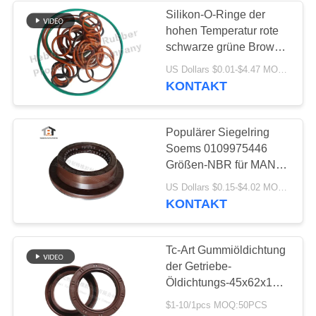
Silikon-O-Ringe der
hohen Temperatur rote
schwarze grüne Brown-
Farbe
US Dollars $0.01-$4.47 MOQ:500 Sets
KONTAKT
Populärer Siegelring
Soems 0109975446
Größen-NBR für MANN
LKW-differenziale Welle
US Dollars $0.15-$4.02 MOQ:20pieces
85*145*12-37
KONTAKT
Tc-Art Gummiöldichtung
der Getriebe-
Öldichtungs-45x62x10
NBR FKM
$1-10/1pcs MOQ:50PCS