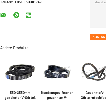
Telefon:
+8615093381749
Andere Produkte
550-3550mm
Kundenspezifischer
Gezahnte V-
gezahnter V-Gürtel,
gezahnter V-
Gürtelrutschfe
gezahnter
Gürtel/verstellbarer
Gummieigensch