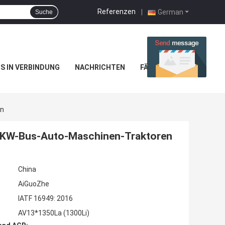
Referenzen
|
German
Suche
NS IN VERBINDUNG
NACHRICHTEN
FÄLLE
en
 LKW-Bus-Auto-Maschinen-Traktoren
China
AiGuoZhe
IATF 16949: 2016
AV13*1350La (1300Li)