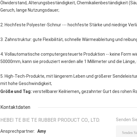
Ölwiderstand, Alterungsbeständigkeit, Chemikalienbeständigkeit (Säur
Geruch, lange Nutzungsdauer;
2. Hochfeste Polyester-Schnur --- hochfeste Stärke und niedrige Ver
3. Zahnstruktur: gute Flexibilität, schnelle Wärmeableitung und reibun
4. Vollautomatische computergesteuerte Produktion -- keine Form wi
50000mm, kann sie produziert werden alle 1 Millimeter und die Länge
5. High-Tech-Produkte, mit längerem Leben und größerer Sendeleistun
mit hohe Geschwindigkeit;
,
Größe und Tag:
verstellbarer Keilriemen
gezahnter Gurt des rohen R
Kontaktdaten
HEBEI TE BIE TE RUBBER PRODUCT CO., LTD.
Senden Sie
Ansprechpartner:
Amy