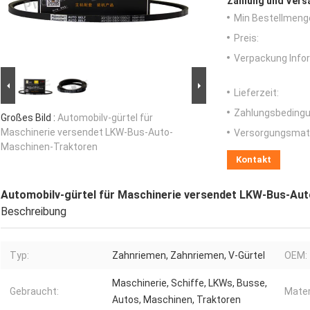
Zahlung und Vers
Min Bestellmeng
Preis:
Verpackung Info
Lieferzeit:
Zahlungsbedingu
Großes Bild :
Automobilv-gürtel für
Maschinerie versendet LKW-Bus-Auto-
Versorgungsmater
Maschinen-Traktoren
Kontakt
Automobilv-gürtel für Maschinerie versendet LKW-Bus-Au
Beschreibung
Typ:
Zahnriemen, Zahnriemen, V-Gürtel
OEM:
Maschinerie, Schiffe, LKWs, Busse,
Gebraucht:
Mater
Autos, Maschinen, Traktoren