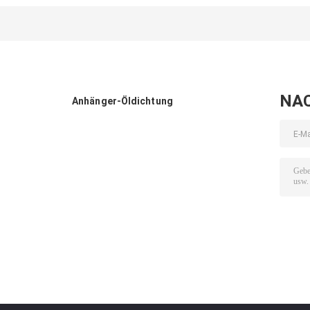
Gummiantriebsriemen
Keilriemen-
kundengebunde
Soem-Service
rutschfeste
Service EPEM
Eigenschaft
NA
Anhänger-Öldichtung