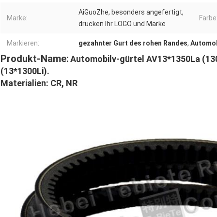
AiGuoZhe, besonders angefertigt,
Marke:
Farbe
drucken Ihr LOGO und Marke
Markieren:
gezahnter Gurt des rohen Randes
,
Automob
Produkt-Name:
Automobilv-gürtel AV13*1350La (130
(13*1300Li).
Materialien: CR, NR