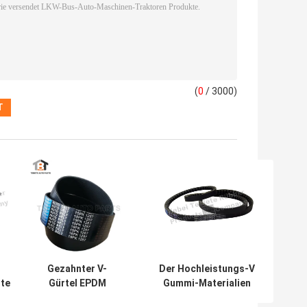
(
0
/ 3000)
Gezahnter V-
Der Hochleistungs-V
ste
Gürtel EPDM
Gummi-Materialien
aft
Modell 10*635la
Keilriemen-der