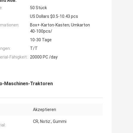
and AGB:
e:
50 Stück
US Dollars $0.5-10.43 pcs
rmationen:
Box+-Karton-Kasten; Umkarton
40-100pcs/
10-30 Tage
ngen:
T/T
ial-Fähigkeit:
20000 PC /day
to-Maschinen-Traktoren
Akzeptieren
CR, Notiz:, Gummi
ial: