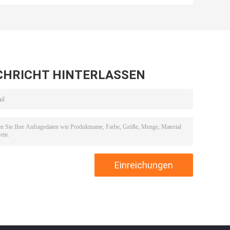
ner
(585li) 1250
Alterungsbeständigkeits-
EPDM
CHRICHT HINTERLASSEN