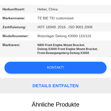
TRETEN
Herkunftsort:
Hebei, China
SIE
Markenname:
TE BIE TE/ customized
MIT
Zertifizierung:
IATF 16949: 2016 , ISO 9001:2008
UNS
Modellnummer:
Motorlager Delong X3000 115/116
IN
Markieren:
,
NBR Front Engine Mount Bracket
VERBINDUNG
,
Delong X3000 Front Engine Mount Bracket
Front-Bewegungsberg Delong X3000
NACHRICHTEN
KONTAKT!
FÄLLE
DETAILS ENTFALTEN
SITEMAP
Ähnliche Produkte