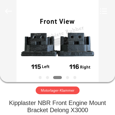
Product
Co.,
Ltd..
All
Rights
Reserved.
Developed
by
HAUS
ECER
PRODUKTE
ÜBER
UNS
FABRIK-
AUSFLUG
Motorlager-Klammer
Kipplaster NBR Front Engine Mount
QUALITÄTSKONTROLLE
Bracket Delong X3000