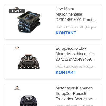
PRIVACY
POLICY
Lkw-Motor-
Maschinenteile
DZ9114593001 Front
Rubber Engine Mount
USD1-3USD/pcs MOQ:20pcs
Bracket Shacman
KONTAKT
Europäische Lkw-
Motor-Maschinenteile
20723224/20499469
Gummimotorträger für
USD25-30USD/pcs MOQ:20pcs
VOLVO
KONTAKT
Motorlager-Klammer-
Europäer Renault
Truck des Bezugsoe
Nr.