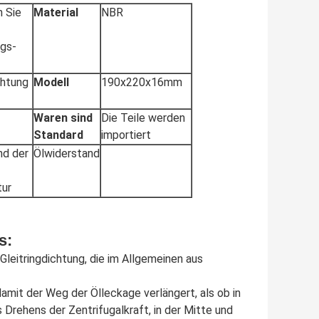
 Sie
Material
NBR
ngs-
chtung
Modell
190x220x16mm
Waren sind
Die Teile werden
Standard
importiert
nd der
Ölwiderstand
ur
s:
 Gleitringdichtung, die im Allgemeinen aus
damit der Weg der Ölleckage verlängert, als ob in
 Drehens der Zentrifugalkraft, in der Mitte und