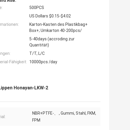
and AGB:
e:
500PCS
US Dollars $0.15-$4.02
rmationen:
Karton-Kasten des Plastikbag+
Box+; Umkarton 40-200pcs/
5-40days (accroding zur
Quantität)
ngen:
T/T, L/C
ial-Fähigkeit:
10000pcs /day
Lippen Honayan-LKW-2
NBR+PTFE-、 , Gummi, Stahl, FKM,
ial:
FPM