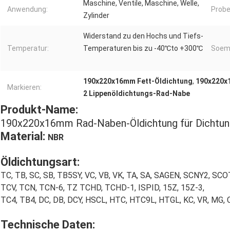
Maschine, Ventile, Maschine, Welle,
Anwendung:
Probe
Zylinder
Widerstand zu den Hochs und Tiefs-
Temperatur:
Temperaturen bis zu -40℃to +300℃
Soem
190x220x16mm Fett-Öldichtung
,
190x220x
Markieren:
2 Lippenöldichtungs-Rad-Nabe
Produkt-Name:
190x220x16mm Rad-Naben-Öldichtung für Dichtu
Material:
NBR
Öldichtungsart:
TC, TB, SC, SB, TB5SY, VC, VB, VK, TA, SA, SAGEN, SCNY2, S
TCV, TCN, TCN-6, TZ TCHD, TCHD-1, ISPID, 15Z, 15Z-3,
TC4, TB4, DC, DB, DCY, HSCL, HTC, HTC9L, HTGL, KC, VR, MG, 
Technische Daten: