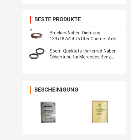
BESTE PRODUKTE
Brücken-Naben-Dichtung
133x187x24 75 Ufer Conmet Axle
Grease Oil Seal Maintenance freie
Soem-Qualitäts-Hinterrad-Naben-
Öldichtung für Mercedes Benz
145*175*27mm, Hälfte halbe
Gummieisen-
BESCHEINIGUNG