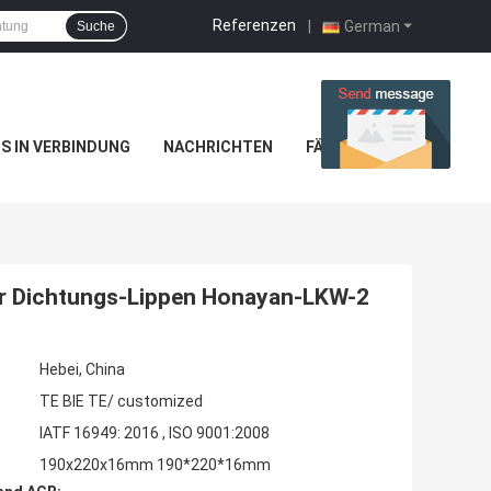
Referenzen
|
German
Suche
NS IN VERBINDUNG
NACHRICHTEN
FÄLLE
r Dichtungs-Lippen Honayan-LKW-2
Hebei, China
TE BIE TE/ customized
IATF 16949: 2016 , ISO 9001:2008
190x220x16mm 190*220*16mm