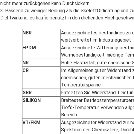
nicht mehr zurückgehen kann Durchsickern.
3. Passend zu weniger Reibung als die SkelettÖldichtung und zu
Dichtwirkung, es häufig benutzt in den drehenden Hochgeschwi
NBR
Ausgezeichnetes beständiges zu öl
weitverbreitet im Industriegebiet
EPDM
Ausgezeichnete Witterungsbeständ
Wärmebeständigkeit, niedrige Tem
NR
Hohe Elastizität, gute chemische 
CR
Im Allgemeinen guter Widerstand 
chemischen, guten mechanischen E
Temperaturspanne
SBR
Entsetzen Sie Widerstand, Leistun
SILIKON
Breitester Betriebstemperaturberei
Tiefs-Temperatur, verwenden allg
Bereich
VT/FKM
Ausgezeichneter Widerstand zur h
Spektrum des Chemikalien-, Durch