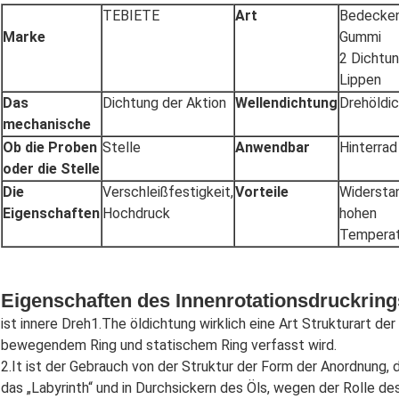
TEBIETE
Art
Bedecken
Marke
Gummi
2 Dichtu
Lippen
Das
Dichtung der Aktion
Wellendichtung
Drehöldi
mechanische
Ob die Proben
Stelle
Anwendbar
Hinterrad
oder die Stelle
Die
Verschleißfestigkeit,
Vorteile
Widersta
Eigenschaften
Hochdruck
hohen
Temperat
Eigenschaften des Innenrotationsdruckring
ist innere Dreh1.The öldichtung wirklich eine Art Strukturart der
bewegendem Ring und statischem Ring verfasst wird.
2.It ist der Gebrauch von der Struktur der Form der Anordnung, 
das „Labyrinth“ und in Durchsickern des Öls, wegen der Rolle des