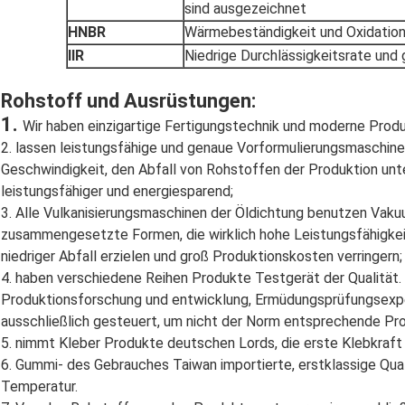
sind ausgezeichnet
HNBR
Wärmebeständigkeit und Oxidatio
IIR
Niedrige Durchlässigkeitsrate und
Rohstoff und Ausrüstungen:
1.
Wir haben einzigartige Fertigungstechnik und moderne Prod
2. lassen leistungsfähige und genaue Vorformulierungsmaschin
Geschwindigkeit, den Abfall von Rohstoffen der Produktion unte
leistungsfähiger und energiesparend;
3. Alle Vulkanisierungsmaschinen der Öldichtung benutzen Vak
zusammengesetzte Formen, die wirklich hohe Leistungsfähigke
niedriger Abfall erzielen und groß Produktionskosten verringern;
4. haben verschiedene Reihen Produkte Testgerät der Qualität.
Produktionsforschung und entwicklung, Ermüdungsprüfungsexper
ausschließlich gesteuert, um nicht der Norm entsprechende Pro
5. nimmt Kleber Produkte deutschen Lords, die erste Klebkraft d
6. Gummi- des Gebrauches Taiwan importierte, erstklassige Quali
Temperatur.