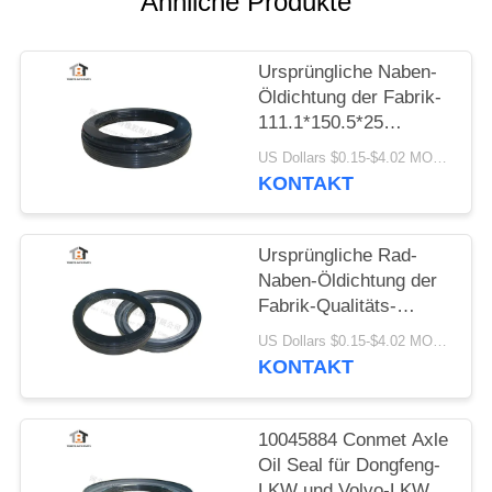
Ähnliche Produkte
PRIVACY
POLICY
Ursprüngliche Naben-
Öldichtung der Fabrik-
111.1*150.5*25
anwendbar auf Conmet
US Dollars $0.15-$4.02 MOQ:20 Teile
Axle No 10045883
KONTAKT
Ursprüngliche Rad-
Naben-Öldichtung der
Fabrik-Qualitäts-
10045887 für
US Dollars $0.15-$4.02 MOQ:20 Teile
Öldichtung Conmet-
KONTAKT
Achsen-
121x160.5x28.5 HNBR
10045884 Conmet Axle
Oil Seal für Dongfeng-
LKW und Volvo-LKW