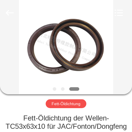
Product
Co.,
Ltd..
All
Rights
Reserved.
Developed
by
HAUS
ECER
PRODUKTE
ÜBER
UNS
FABRIK-
AUSFLUG
Fett-Öldichtung
Fett-Öldichtung der Wellen-
QUALITÄTSKONTROLLE
TC53x63x10 für JAC/Fonton/Dongfeng