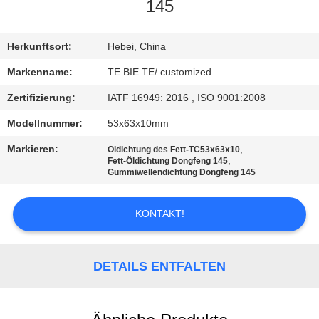
145
TRETEN
SIE
Herkunftsort:
Hebei, China
MIT
Markenname:
TE BIE TE/ customized
UNS
Zertifizierung:
IATF 16949: 2016 , ISO 9001:2008
IN
Modellnummer:
53x63x10mm
VERBINDUNG
Markieren:
,
Öldichtung des Fett-TC53x63x10
,
Fett-Öldichtung Dongfeng 145
Gummiwellendichtung Dongfeng 145
NACHRICHTEN
KONTAKT!
FÄLLE
DETAILS ENTFALTEN
SITEMAP