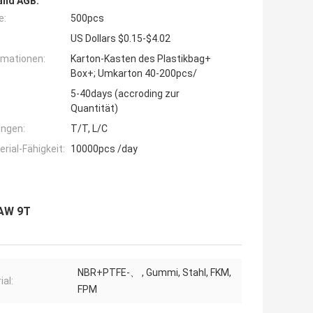
and AGB:
e:
500pcs
US Dollars $0.15-$4.02
rmationen:
Karton-Kasten des Plastikbag+
Box+; Umkarton 40-200pcs/
5-40days (accroding zur
Quantität)
ngen:
T/T, L/C
ial-Fähigkeit:
10000pcs /day
FAW 9T
NBR+PTFE-、 , Gummi, Stahl, FKM,
ial:
FPM