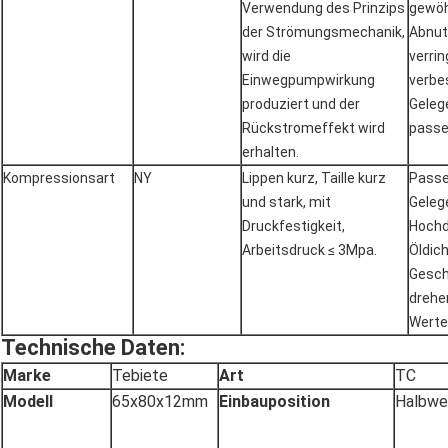
Verwendung des Prinzips
gewöhn
der Strömungsmechanik,
Abnut
wird die
verri
Einwegpumpwirkung
verbes
produziert und der
Geleg
Rückstromeffekt wird
passe
erhalten.
Kompressionsart
NY
Lippen kurz, Taille kurz
Passe
und stark, mit
Geleg
Druckfestigkeit,
Hochd
Arbeitsdruck ≤ 3Mpa.
Öldic
Gesch
drehe
Werte
Technische Daten:
Marke
Tebiete
Art
TC
Modell
65x80x12mm
Einbauposition
Halbwe