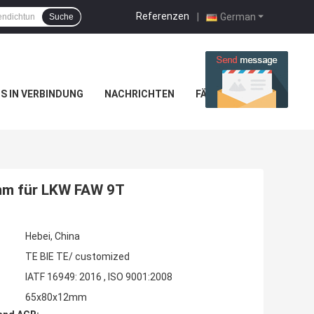
Referenzen
|
German
Suche
NS IN VERBINDUNG
NACHRICHTEN
FÄLLE
mm für LKW FAW 9T
Hebei, China
TE BIE TE/ customized
IATF 16949: 2016 , ISO 9001:2008
65x80x12mm