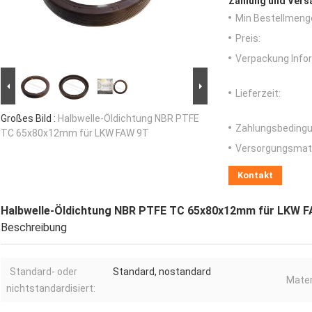
Zahlung und Vers
Min Bestellmeng
Preis:
Verpackung Info
Lieferzeit:
Großes Bild :
Halbwelle-Öldichtung NBR PTFE
Zahlungsbedingu
TC 65x80x12mm für LKW FAW 9T
Versorgungsmater
Kontakt
Halbwelle-Öldichtung NBR PTFE TC 65x80x12mm für LKW 
Beschreibung
Standard- oder
Standard, nostandard
Mater
nichtstandardisiert: