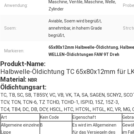
Maschine, Ventile, Maschine, Welle,
Anwendung:
Probe
Zylinder
Aviable, Soem wird begrüßt,
Soem:
annehmbar, in hohem Grade
Strct
begrüßt,
65x80x12mm Halbwelle-Öldichtung
,
Halbwe
Markieren:
WELLEN-Öldichtungen FAW 9T Dreh
Produkt-Name:
Halbwelle-Öldichtung TC 65x80x12mm für 
Material:
NBR
Öldichtungsart:
TC, TB, SC, SB, TB5SY, VC, VB, VK, TA, SA, SAGEN, SCNY2, S
TCV, TCN, TCN-6, TZ TCHD, TCHD-1, ISPID, 15Z, 15Z-3,
TC4, TB4, DC, DB, DCY, HSCL, HTC, HTC9L, HTGL, KC, VR, MG, 
Art
Kein Code
Eigenschaft
Gebra
Allgemeine einzelne
B
Es wird im Allgemeinen
Gewöh
Lippe
für das Versiegeln des
im Fa