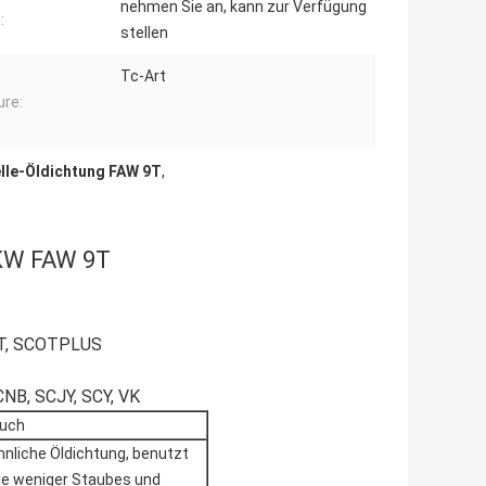
nehmen Sie an, kann zur Verfügung
:
stellen
Tc-Art
ure:
lle-Öldichtung FAW 9T
,
LKW FAW 9T
COT, SCOTPLUS
CNB, SCJY, SCY, VK
uch
nliche Öldichtung, benutzt
lle weniger Staubes und