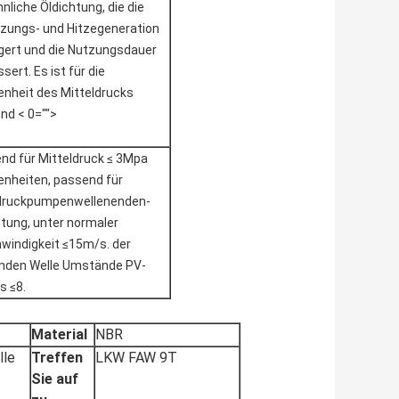
liche Öldichtung, die die
zungs- und Hitzegeneration
ngert und die Nutzungsdauer
sert. Es ist für die
enheit des Mitteldrucks
nd < 0="">
nd für Mitteldruck ≤ 3Mpa
enheiten, passend für
ruckpumpenwellenenden-
htung, unter normaler
windigkeit ≤15m/s. der
nden Welle Umstände PV-
s ≤8.
Material
NBR
lle
Treffen
LKW FAW 9T
Sie auf