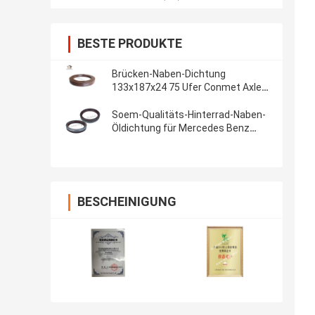
BESTE PRODUKTE
Brücken-Naben-Dichtung
133x187x24 75 Ufer Conmet Axle
Grease Oil Seal Maintenance freie
Soem-Qualitäts-Hinterrad-Naben-
Öldichtung für Mercedes Benz
145*175*27mm, Hälfte halbe
Gummieisen-
BESCHEINIGUNG