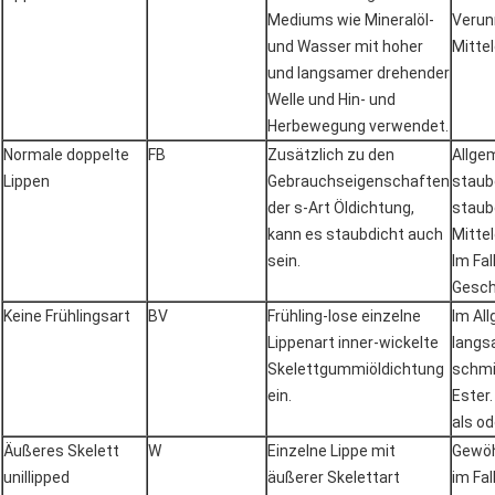
Mediums wie Mineralöl-
Verun
und Wasser mit hoher
Mittel
und langsamer drehender
Welle und Hin- und
Herbewegung verwendet.
Normale doppelte
FB
Zusätzlich zu den
Allge
Lippen
Gebrauchseigenschaften
staub
der s-Art Öldichtung,
staub
kann es staubdicht auch
Mitte
sein.
Im Fal
Gesch
Keine Frühlingsart
BV
Frühling-lose einzelne
Im Al
Lippenart inner-wickelte
langs
Skelettgummiöldichtung
schmi
ein.
Ester.
als od
Äußeres Skelett
W
Einzelne Lippe mit
Gewöh
unillipped
äußerer Skelettart
im Fa