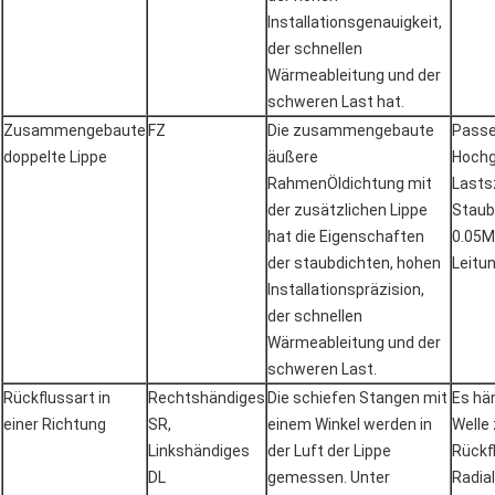
Installationsgenauigkeit,
der schnellen
Wärmeableitung und der
schweren Last hat.
Zusammengebaute
FZ
Die zusammengebaute
Passe
doppelte Lippe
äußere
Hochg
RahmenÖldichtung mit
Lasts
der zusätzlichen Lippe
Staub
hat die Eigenschaften
0.05M
der staubdichten, hohen
Leitu
Installationspräzision,
der schnellen
Wärmeableitung und der
schweren Last.
Rückflussart in
Rechtshändiges
Die schiefen Stangen mit
Es hä
einer Richtung
SR,
einem Winkel werden in
Welle
Linkshändiges
der Luft der Lippe
Rückf
DL
gemessen. Unter
Radial