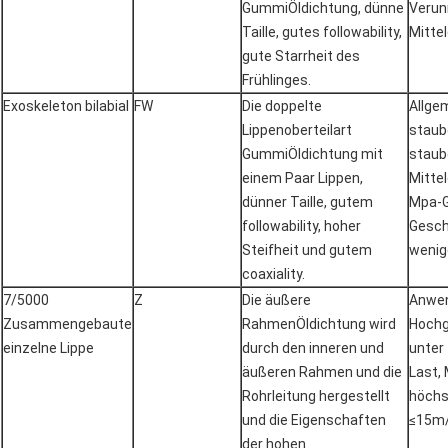
GummiÖldichtung, dünne
Verun
Taille, gutes followability,
Mitte
gute Starrheit des
Frühlinges.
Exoskeleton bilabial
FW
Die doppelte
Allge
Lippenoberteilart
staub
GummiÖldichtung mit
staub
einem Paar Lippen,
Mitte
dünner Taille, gutem
Mpa-G
followability, hoher
Gesch
Steifheit und gutem
wenig
coaxiality.
7/5000
Z
Die äußere
Anwen
Zusammengebaute
RahmenÖldichtung wird
Hochg
einzelne Lippe
durch den inneren und
unter
äußeren Rahmen und die
Last, 
Rohrleitung hergestellt
höchs
und die Eigenschaften
≤15m/
der hohen