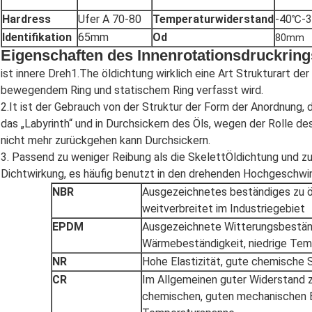
Hardress
Ufer A 70-80
Temperaturwiderstand
-40℃-
Identifikation
65mm
Od
80mm
Eigenschaften des Innenrotationsdruckring
ist innere Dreh1.The öldichtung wirklich eine Art Strukturart der
bewegendem Ring und statischem Ring verfasst wird.
2.It ist der Gebrauch von der Struktur der Form der Anordnung, 
das „Labyrinth“ und in Durchsickern des Öls, wegen der Rolle des
nicht mehr zurückgehen kann Durchsickern.
3. Passend zu weniger Reibung als die SkelettÖldichtung und zu
Dichtwirkung, es häufig benutzt in den drehenden Hochgeschwi
NBR
Ausgezeichnetes beständiges zu öl
weitverbreitet im Industriegebiet
EPDM
Ausgezeichnete Witterungsbeständ
Wärmebeständigkeit, niedrige Tem
NR
Hohe Elastizität, gute chemische 
CR
Im Allgemeinen guter Widerstand 
chemischen, guten mechanischen E