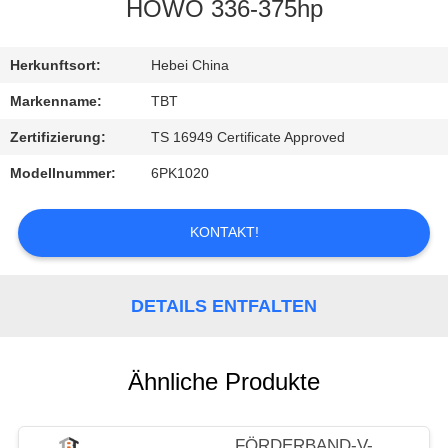
HOWO 336-375hp
TRETEN
SIE
Herkunftsort:
Hebei China
MIT
Markenname:
TBT
UNS
Zertifizierung:
TS 16949 Certificate Approved
IN
Modellnummer:
6PK1020
VERBINDUNG
KONTAKT!
NACHRICHTEN
DETAILS ENTFALTEN
FÄLLE
Ähnliche Produkte
FÖRDERBAND-V-