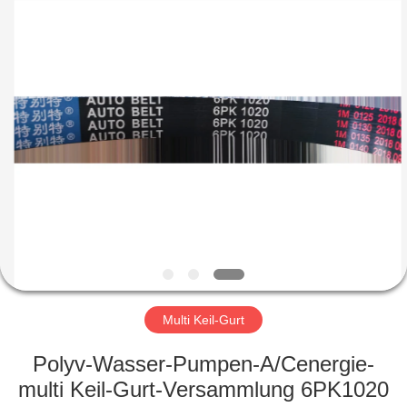
Fournisseur.
Copyright
©
2019
-
2023
rubberoil-
seal.com.
HAUS
All
Rights
Reserved.
PRODUKTE
ÜBER
UNS
FABRIK-
AUSFLUG
Multi Keil-Gurt
Polyv-Wasser-Pumpen-A/Cenergie-
QUALITÄTSKONTROLLE
multi Keil-Gurt-Versammlung 6PK1020