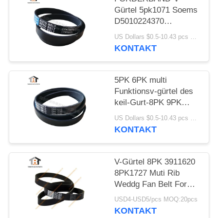
Gürtel 5pk1071 Soems
D5010224370
Multifunktions
US Dollars $0.5-10.43 pcs MOQ:50 Stücke
KONTAKT
5PK 6PK multi
Funktionsv-gürtel des
keil-Gurt-8PK 9PK
10pk 15PK
US Dollars $0.5-10.43 pcs MOQ:50 Stücke
KONTAKT
V-Gürtel 8PK 3911620
8PK1727 Muti Rib
Weddg Fan Belt For
Cummins Engine
USD4-USD5/pcs MOQ:20pcs
KONTAKT