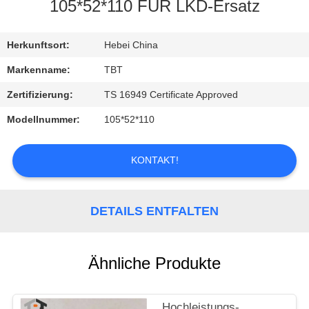
105*52*110 FÜR LKD-Ersatz
TRETEN
SIE
Herkunftsort:
Hebei China
MIT
Markenname:
TBT
UNS
Zertifizierung:
TS 16949 Certificate Approved
IN
Modellnummer:
105*52*110
VERBINDUNG
KONTAKT!
NACHRICHTEN
DETAILS ENTFALTEN
FÄLLE
Ähnliche Produkte
Hochleistungs-