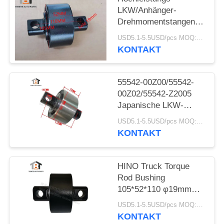
LKW/Anhänger-
Drehmomentstangenbuchse
105*52*110 (Loch 19)
USD5.1-5.5USD/pcs MOQ:50pcs
mm HINO/ISUZU V-
KONTAKT
Bar-Buchse
55542-00Z00/55542-
00Z02/55542-Z2005
Japanische LKW-
Drehmomentstangenbuchse
USD5.1-5.5USD/pcs MOQ:50 Stück
für Nissan 105 x 52 x
KONTAKT
110 Loch 19 mm
HINO Truck Torque
Rod Bushing
105*52*110 φ19mm
49305-
USD5.1-5.5USD/pcs MOQ:50 Stück
1110T/493051110
KONTAKT