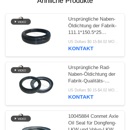
Ähnliche Produkte
PRIVACY
POLICY
Ursprüngliche Naben-
Öldichtung der Fabrik-
111.1*150.5*25
anwendbar auf Conmet
US Dollars $0.15-$4.02 MOQ:20 Teile
Axle No 10045883
KONTAKT
Ursprüngliche Rad-
Naben-Öldichtung der
Fabrik-Qualitäts-
10045887 für
US Dollars $0.15-$4.02 MOQ:20 Teile
Öldichtung Conmet-
KONTAKT
Achsen-
121x160.5x28.5 HNBR
10045884 Conmet Axle
Oil Seal für Dongfeng-
LKW und Volvo-LKW