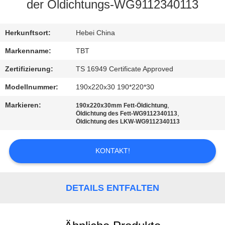
der Öldichtungs-WG9112340113
TRETEN
SIE
Herkunftsort:
Hebei China
MIT
Markenname:
TBT
UNS
Zertifizierung:
TS 16949 Certificate Approved
IN
Modellnummer:
190x220x30 190*220*30
VERBINDUNG
Markieren:
,
190x220x30mm Fett-Öldichtung
,
Öldichtung des Fett-WG9112340113
Öldichtung des LKW-WG9112340113
NACHRICHTEN
KONTAKT!
FÄLLE
DETAILS ENTFALTEN
SITEMAP