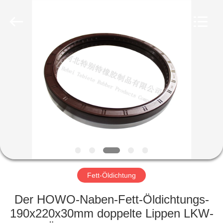
Product
Co.,
Ltd..
All
Rights
Reserved.
Developed
by
HAUS
ECER
PRODUKTE
ÜBER
UNS
FABRIK-
AUSFLUG
Fett-Öldichtung
Der HOWO-Naben-Fett-Öldichtungs-
QUALITÄTSKONTROLLE
190x220x30mm doppelte Lippen LKW-