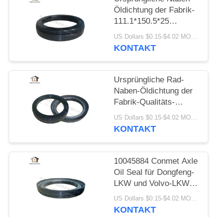
Öldichtung der Fabrik-
111.1*150.5*25
anwendbar auf Conmet
US Dollars $0.15-$4.02 MOQ:20 Teile
Axle No 10045883
KONTAKT
Ursprüngliche Rad-
Naben-Öldichtung der
Fabrik-Qualitäts-
10045887 für
US Dollars $0.15-$4.02 MOQ:20 Teile
Öldichtung Conmet-
KONTAKT
Achsen-
121x160.5x28.5 HNBR
10045884 Conmet Axle
Oil Seal für Dongfeng-
LKW und Volvo-LKW
133.36x187.5x24
US Dollars $0.15-$4.02 MOQ:20 Teile
KONTAKT