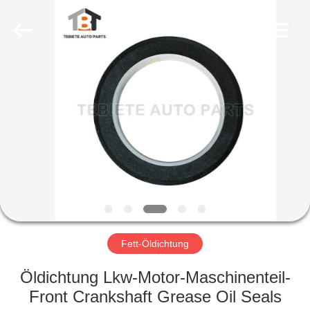
Fournisseur.
Copyright
©
2019
-
2023
rubberoil-
seal.com.
HAUS
All
Rights
Reserved.
PRODUKTE
ÜBER
UNS
FABRIK-
AUSFLUG
Fett-Öldichtung
Öldichtung Lkw-Motor-Maschinenteil-
QUALITÄTSKONTROLLE
Front Crankshaft Grease Oil Seals