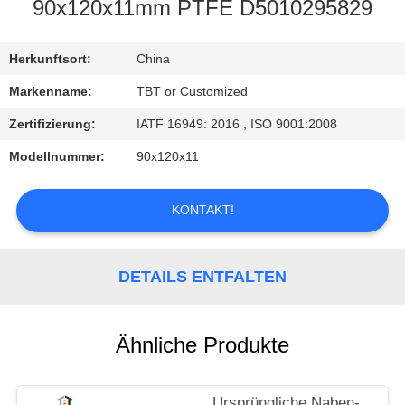
90x120x11mm PTFE D5010295829
TRETEN
SIE
Herkunftsort:
China
MIT
Markenname:
TBT or Customized
UNS
Zertifizierung:
IATF 16949: 2016 , ISO 9001:2008
IN
Modellnummer:
90x120x11
VERBINDUNG
KONTAKT!
NACHRICHTEN
DETAILS ENTFALTEN
FÄLLE
Ähnliche Produkte
Ursprüngliche Naben-