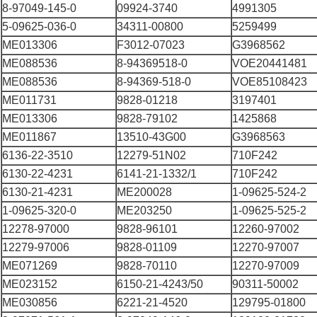
8-97049-145-0
09924-3740
4991305
5-09625-036-0
34311-00800
5259499
ME013306
F3012-07023
G3968562
ME088536
8-94369518-0
VOE20441481
ME088536
8-94369-518-0
VOE85108423
ME011731
9828-01218
3197401
ME013306
9828-79102
1425868
ME011867
13510-43G00
G3968563
6136-22-3510
12279-51N02
710F242
6130-22-4231
6141-21-1332/1
710F242
6130-21-4231
ME200028
1-09625-524-2
1-09625-320-0
ME203250
1-09625-525-2
12278-97000
9828-96101
12260-97002
12279-97006
9828-01109
12270-97007
ME071269
9828-70110
12270-97009
ME023152
6150-21-4243/50
90311-50002
ME030856
6221-21-4520
129795-01800