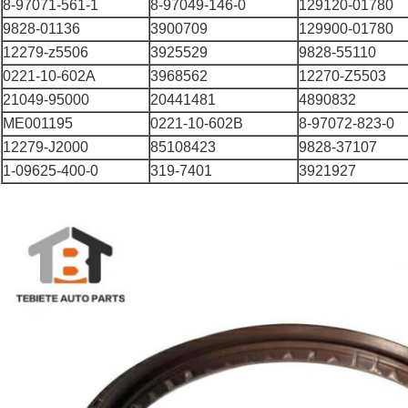
8-97071-561-1
8-97049-146-0
129120-01780
9828-01136
3900709
129900-01780
12279-z5506
3925529
9828-55110
0221-10-602A
3968562
12270-Z5503
21049-95000
20441481
4890832
ME001195
0221-10-602B
8-97072-823-0
12279-J2000
85108423
9828-37107
1-09625-400-0
319-7401
3921927