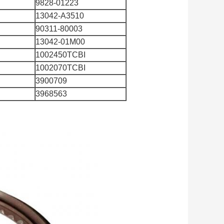
9828-01223
13042-A3510
90311-80003
13042-01M00
1002450TCBI
1002070TCBI
3900709
3968563