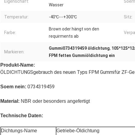
Eigenschaft:
Soem
Wasser
Temperatur:
-40℃---+300℃
Sitz:
Brown oder hängt von den
Farbe:
Verpa
requirments ab
Gummi0734319459 öldichtung
,
105*125*12
Markieren:
FPM fetten Gummiöldichtung ein
Produkt-Name:
ÖLDICHTUNGSgebrauch des neuen Typs FPM Gummifür ZF-Ge
0734319459
Soem nein:
Material:
NBR oder besonders angefertigt
Technische Daten:
Dichtungs-Name
Getriebe-Öldichtung