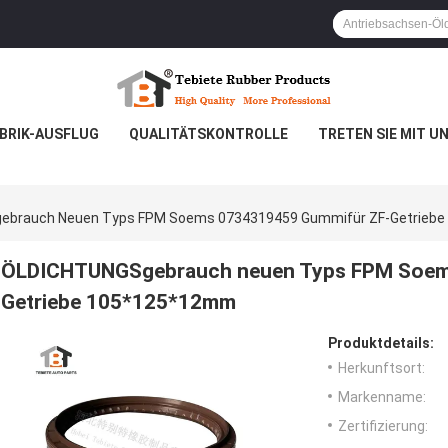
BRIK-AUSFLUG
QUALITÄTSKONTROLLE
TRETEN SIE MIT U
ebrauch Neuen Typs FPM Soems 0734319459 Gummifür ZF-Getrieb
ÖLDICHTUNGSgebrauch neuen Typs FPM Soem
Getriebe 105*125*12mm
Produktdetails:
Herkunftsort:
Markenname:
Zertifizierung: