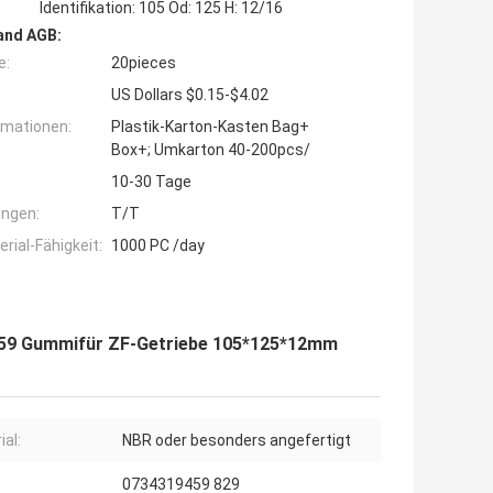
Identifikation: 105 Od: 125 H: 12/16
and AGB:
e:
20pieces
US Dollars $0.15-$4.02
rmationen:
Plastik-Karton-Kasten Bag+
Box+; Umkarton 40-200pcs/
10-30 Tage
ngen:
T/T
ial-Fähigkeit:
1000 PC /day
9 Gummifür ZF-Getriebe 105*125*12mm
ial:
NBR oder besonders angefertigt
0734319459 829