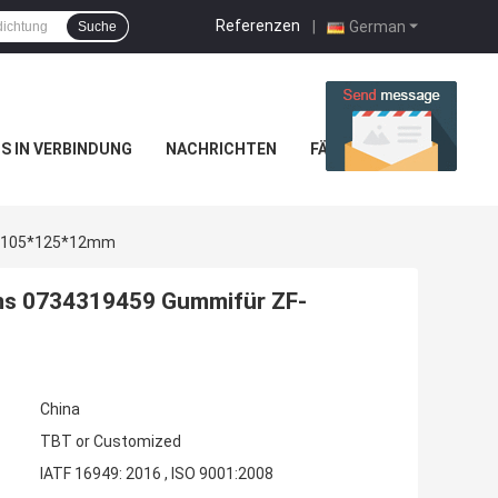
Referenzen
|
German
Suche
NS IN VERBINDUNG
NACHRICHTEN
FÄLLE
e 105*125*12mm
s 0734319459 Gummifür ZF-
China
TBT or Customized
IATF 16949: 2016 , ISO 9001:2008