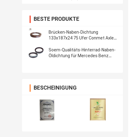
BESTE PRODUKTE
Brücken-Naben-Dichtung
133x187x24 75 Ufer Conmet Axle
Grease Oil Seal Maintenance freie
Soem-Qualitäts-Hinterrad-Naben-
Öldichtung für Mercedes Benz
145*175*27mm, Hälfte halbe
Gummieisen-
BESCHEINIGUNG