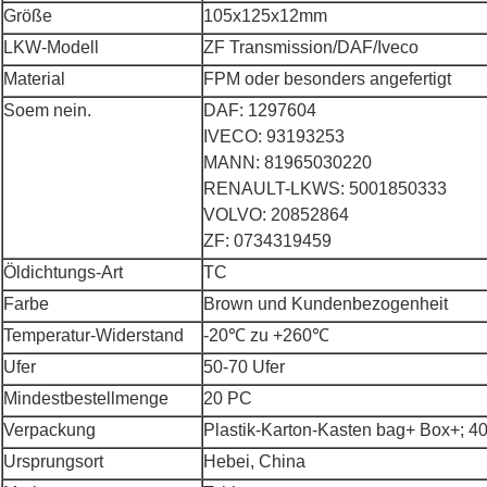
Größe
105x125x12mm
LKW-Modell
ZF Transmission/DAF/Iveco
Material
FPM oder besonders angefertigt
Soem nein.
DAF: 1297604
IVECO: 93193253
MANN: 81965030220
RENAULT-LKWS: 5001850333
VOLVO: 20852864
ZF: 0734319459
Öldichtungs-Art
TC
Farbe
Brown und Kundenbezogenheit
Temperatur-Widerstand
-20℃ zu +260℃
Ufer
50-70 Ufer
Mindestbestellmenge
20 PC
Verpackung
Plastik-Karton-Kasten bag+ Box+; 4
Ursprungsort
Hebei, China