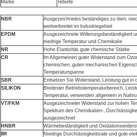
Marke
Tebiete
NBR
Ausgezeichnetes beständiges zu ölen, nie
weitverbreitet im Industriegebiet
EPDM
Ausgezeichnete Witterungsbeständigkeit u
niedrige Temperatur und Chemikalie
NR
Hohe Elastizität, gute chemische Stärke
CR
Im Allgemeinen guter Widerstand zum Ozon
chemischen, guten mechanischen Eigenscha
Temperaturspanne
SBR
Entsetzen Sie Widerstand, Leistung gut in
SILIKON
Breitester Betriebstemperaturbereich, Leist
Temperatur, verwenden allgemein in Nahru
VT/FKM
Ausgezeichneter Widerstand zur hohen Tem
Spektrum des Chemikalien-, Durchlässigke
ausgezeichnet
HNBR
Wärmebeständigkeit und Oxidationswiders
IIR
Niedrige Durchlässigkeitsrate und gute ele