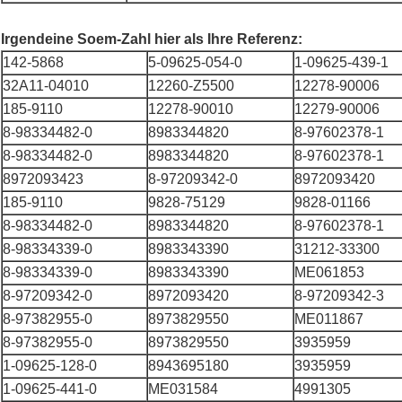
Irgendeine Soem-Zahl hier als Ihre Referenz:
142-5868
5-09625-054-0
1-09625-439-1
32A11-04010
12260-Z5500
12278-90006
185-9110
12278-90010
12279-90006
8-98334482-0
8983344820
8-97602378-1
8-98334482-0
8983344820
8-97602378-1
8972093423
8-97209342-0
8972093420
185-9110
9828-75129
9828-01166
8-98334482-0
8983344820
8-97602378-1
8-98334339-0
8983343390
31212-33300
8-98334339-0
8983343390
ME061853
8-97209342-0
8972093420
8-97209342-3
8-97382955-0
8973829550
ME011867
8-97382955-0
8973829550
3935959
1-09625-128-0
8943695180
3935959
1-09625-441-0
ME031584
4991305