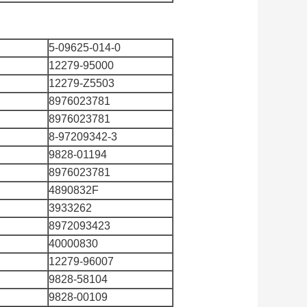
5-09625-014-0
12279-95000
12279-Z5503
8976023781
8976023781
8-97209342-3
9828-01194
8976023781
4890832F
3933262
8972093423
40000830
12279-96007
9828-58104
9828-00109