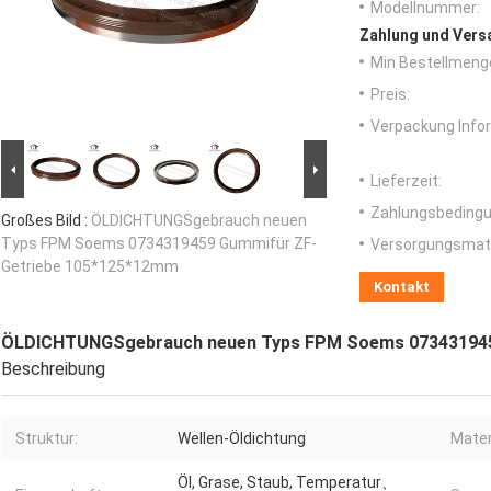
Modellnummer:
Zahlung und Vers
Min Bestellmeng
Preis:
Verpackung Info
Lieferzeit:
Zahlungsbedingu
Großes Bild :
ÖLDICHTUNGSgebrauch neuen
Typs FPM Soems 0734319459 Gummifür ZF-
Versorgungsmater
Getriebe 105*125*12mm
Kontakt
ÖLDICHTUNGSgebrauch neuen Typs FPM Soems 073431945
Beschreibung
Struktur:
Wellen-Öldichtung
Mater
Öl, Grase, Staub, Temperatur、