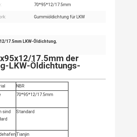
:
70*95*12/17.5mm
rk:
Gummiöldichtung für LKW
12/17.5mm LKW-Öldichtung
,
0x95x12/17.5mm der
ng-LKW-Öldichtungs-
ial
NBR
e
70*95*12/17.5mm
 sind
Standard
dard
adehafen
Tianjin