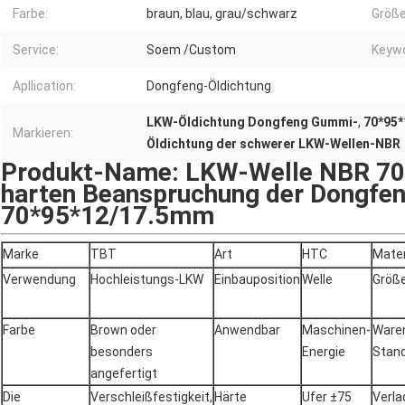
Farbe:
braun, blau, grau/schwarz
Größe
Service:
Soem /Custom
Keywo
Apllication:
Dongfeng-Öldichtung
LKW-Öldichtung Dongfeng Gummi-
,
70*95*
Markieren:
Öldichtung der schwerer LKW-Wellen-NBR
Produkt-Name: LKW-Welle NBR 7
harten Beanspruchung der Dongfe
70*95*12/17.5mm
Marke
TBT
Art
HTC
Mater
Verwendung
Hochleistungs-LKW
Einbauposition
Welle
Größ
Farbe
Brown oder
Anwendbar
Maschinen-
Waren
besonders
Energie
Stan
angefertigt
Die
Verschleißfestigkeit,
Härte
Ufer ±75
Verl