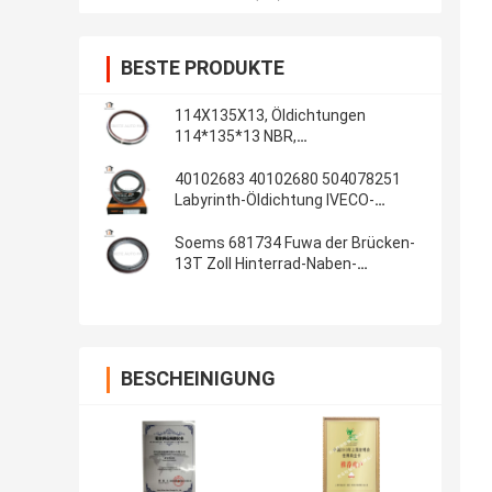
BESTE PRODUKTE
114X135X13, Öldichtungen
114*135*13 NBR,
Automobildichtungen, Gummiteile,
Öldichtungs-Material: NBR
40102683 40102680 504078251
Labyrinth-Öldichtung IVECO-
Kurbelwellendichtungs-
100*130*13/14 innere
Soems 681734 Fuwa der Brücken-
13T Zoll Hinterrad-Naben-
Gummiöldichtungs-108x153x17
4.250x6.000x0.680
BESCHEINIGUNG