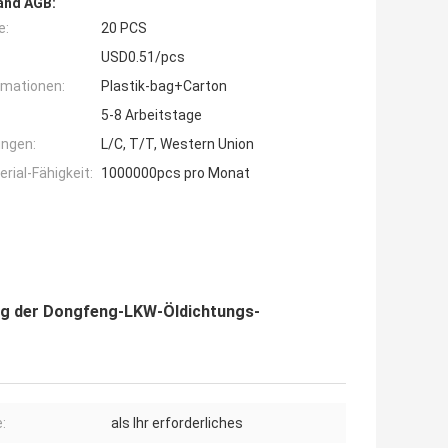
and AGB:
e:
20 PCS
USD0.51/pcs
rmationen:
Plastik-bag+Carton
5-8 Arbeitstage
ngen:
L/C, T/T, Western Union
ial-Fähigkeit:
1000000pcs pro Monat
g der Dongfeng-LKW-Öldichtungs-
:
als Ihr erforderliches