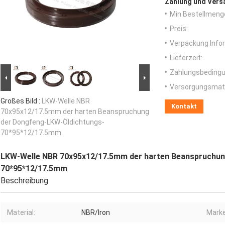
Zahlung und Vers
Min Bestellmeng
Preis:
Verpackung Info
Lieferzeit:
Zahlungsbedingu
Versorgungsmater
Großes Bild :
LKW-Welle NBR
Kontakt
70x95x12/17.5mm der harten Beanspruchung
der Dongfeng-LKW-Öldichtungs-
70*95*12/17.5mm
LKW-Welle NBR 70x95x12/17.5mm der harten Beanspruchun
70*95*12/17.5mm
Beschreibung
Material:
NBR/Iron
Marke