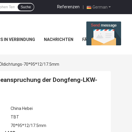
Referenzen
|
German
Suche
NS IN VERBINDUNG
NACHRICHTEN
FÄLLE
-Öldichtungs-70*95*12/17.5mm
Beanspruchung der Dongfeng-LKW-
China Hebei
TBT
70*95*12/17.5mm