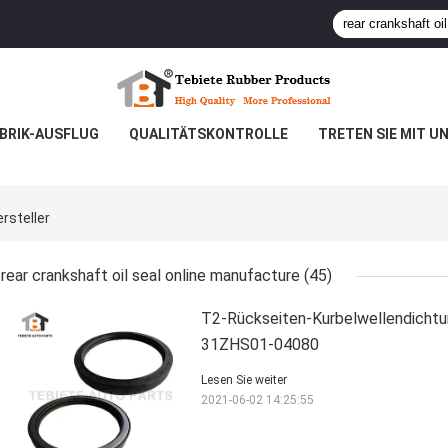
BRIK-AUSFLUG
QUALITÄTSKONTROLLE
TRETEN SIE MIT U
rsteller
rear crankshaft oil seal online manufacture
(45)
T2-Rückseiten-Kurbelwellendicht
31ZHS01-04080
Lesen Sie weiter
2021-06-02 14:25:55