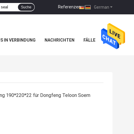
Referenzen
|
German
Suche
NS IN VERBINDUNG
NACHRICHTEN
FÄLLE
ung 190*220*22 für Dongfeng Teloon Soem