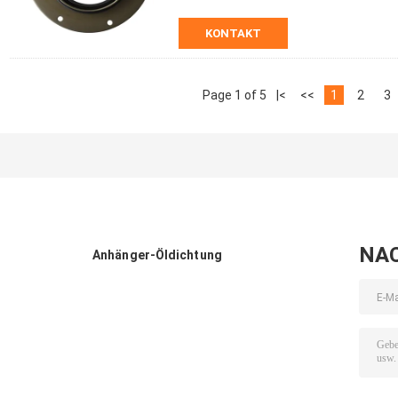
KONTAKT
Page 1 of 5
|<
<<
1
2
3
NA
Anhänger-Öldichtung