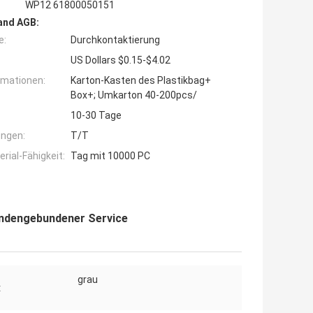
WP12 61800050151
and AGB:
e:
Durchkontaktierung
US Dollars $0.15-$4.02
rmationen:
Karton-Kasten des Plastikbag+
Box+; Umkarton 40-200pcs/
10-30 Tage
ngen:
T/T
ial-Fähigkeit:
Tag mit 10000 PC
undengebundener Service
grau
: