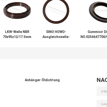
LKW-Welle NBR
SINO HOWO-
Gummioir D
70x95x12/17.5mm
Ausgleichswelle-
NO.0256647700/
der harten
Öldichtung Soem
Soems für B
Beanspruchung
No.AZ9925520223
117.5*158*17.8
der Dongfeng-
sortieren Gummi
für L
LKW-
160*194*10.5mm
Öldichtungs-
70*95*12/17.5mm
NA
Anhänger-Öldichtung