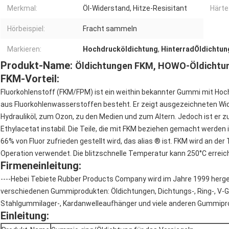
Merkmal:
Öl-Widerstand, Hitze-Resisitant
Härte
Hörbeispiel:
Fracht sammeln
Markieren:
Hochdrucköldichtung
,
HinterradÖldichtun
Produkt-Name:
Öldichtungen FKM, HOWO-Öldichtun
FKM-Vorteil:
Fluorkohlenstoff (FKM/FPM) ist ein weithin bekannter Gummi mit Hoc
aus Fluorkohlenwasserstoffen besteht. Er zeigt ausgezeichneten Wi
Hydrauliköl, zum Ozon, zu den Medien und zum Altern. Jedoch ist er 
Ethylacetat instabil. Die Teile, die mit FKM beziehen gemacht werden 
66% von Fluor zufrieden gestellt wird, das alias ® ist. FKM wird an d
Operation verwendet. Die blitzschnelle Temperatur kann 250°C erreic
Firmeneinleitung:
----Hebei Tebiete Rubber Products Company wird im Jahre 1999 hergest
verschiedenen Gummiprodukten: Öldichtungen, Dichtungs-, Ring-, V-G
Stahlgummilager-, Kardanwelleaufhänger und viele anderen Gummipr
Einleitung: