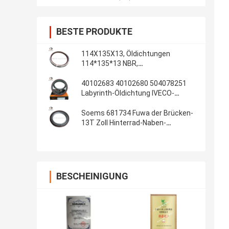
BESTE PRODUKTE
114X135X13, Öldichtungen
114*135*13 NBR,
Automobildichtungen, Gummiteile,
Öldichtungs-Material: NBR
40102683 40102680 504078251
Labyrinth-Öldichtung IVECO-
Kurbelwellendichtungs-
100*130*13/14 innere
Soems 681734 Fuwa der Brücken-
13T Zoll Hinterrad-Naben-
Gummiöldichtungs-108x153x17
4.250x6.000x0.680
BESCHEINIGUNG