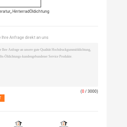
,
eratur
HinterradÖldichtung
 Ihre Anfrage direkt an uns
(
0
/ 3000)