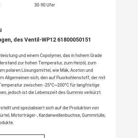
:
30-90 Ufer
g
gen, des Ventil-WP12 61800050151
hleistung und einem Copolymer, das in hohem Grade
derstand zur hohen Temperatur, zum Heizöl, zum
zum polaren Lösungsmittel, wie Mäk, Aceton und
im Allgemeinen sich, den auf Fluorkohlenstoff, der mit
er Temperatur zwischen -25°C~200°C für langfristige
hen, jedoch ist die Lebenszeit des Gummis verkürzt.
ellt und spezialisiert sich auf die Produktion von
ürtel, Motorträger-, Kardanwellenbuchse, Gummitülle,
odukte.