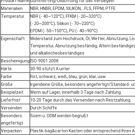
Produkt-Name
Gummio-ring/Öldichtung für das Versiegeln
Materialien
NBR, HNBR, EPDM, SILIKON, , FLS, FFPM, PTFE
Temperatur
NBR (- 40~120°C), FFKM (- 20~320°C)
(- 20~200°C), Silikon (- 70~220°C)
EPDM (- 50~150°C), PU (- 40~90°C)
Eigenschaft
Widerstand zum Hochdruck, Öl, Wetter, Abnutzung, Lö
Temperatur, Abnutzung beständig, Altern beständiges,
und alkalischesbeständiges
Bescheinigung
ISO-9001:2008
Härte
30-90 stützt A unter
Farbe
Rot, schwarz, weiß, blau, grün, klar, usw.
Größe
Irgendeine Größe, besonders angefertigt/Standard- un
Beispielzeit
Wenn auf Lager, innerhalb 3 Tage nach Zahlung
Lieferfrist
10-20 Tage durch das Versenden nach Restzahlung
Versenden
Durch Schiffe
Besonders
Soem u. ODM werden begrüßt
angefertigt
Verpacken
Plastik-bag&carton Kasten oder entsprechend Ihren 