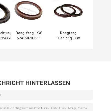
ichtung
Dong-feng LKW
Dongfeng
0256646800
574158783511
Tianlong LKW
PW-Achse
(105*135*14*20)
Öldichtung
 Millimeter
Wellen-Öldichtung
145*175*14mm
KW
gab Achse
Ausgleichswelle
105X135X14/20mm
ein
CHRICHT HINTERLASSEN