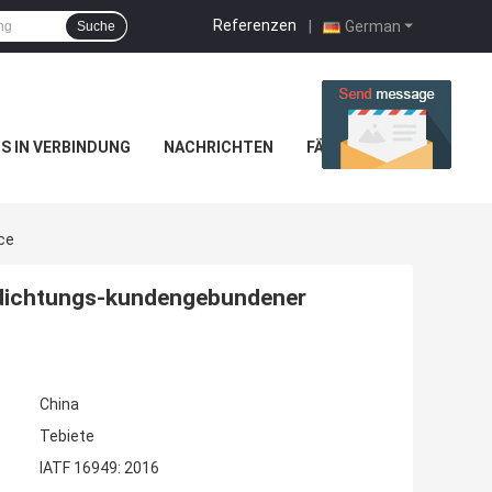
Referenzen
|
German
Suche
NS IN VERBINDUNG
NACHRICHTEN
FÄLLE
ce
ldichtungs-kundengebundener
China
Tebiete
IATF 16949: 2016