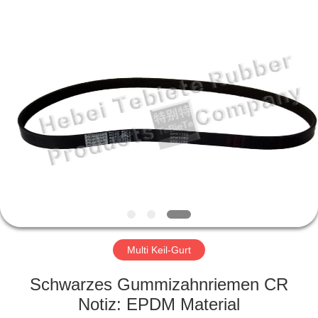
Product
Co.,
Ltd..
All
Rights
Reserved.
Developed
by
HAUS
ECER
PRODUKTE
ÜBER
UNS
FABRIK-
AUSFLUG
Multi Keil-Gurt
Schwarzes Gummizahnriemen CR
QUALITÄTSKONTROLLE
Notiz: EPDM Material