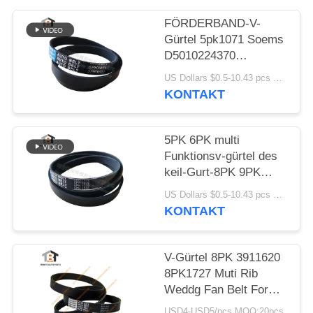
PRIVACY
POLICY
FÖRDERBAND-V-
Gürtel 5pk1071 Soems
D5010224370
Multifunktions
US Dollars $0.5-10.43 pcs MOQ:50 Stücke
KONTAKT
5PK 6PK multi
Funktionsv-gürtel des
keil-Gurt-8PK 9PK
10pk 15PK
US Dollars $0.5-10.43 pcs MOQ:50 Stücke
KONTAKT
V-Gürtel 8PK 3911620
8PK1727 Muti Rib
Weddg Fan Belt For
Cummins Engine
USD4-USD5/pcs MOQ:20pcs