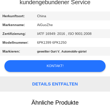
kundengebundener Service
TRETEN
SIE
Herkunftsort:
China
MIT
Markenname:
AiGuoZhe
UNS
Zertifizierung:
IATF 16949: 2016 , ISO 9001:2008
IN
Modellnummer:
6PK1399 6PK1250
VERBINDUNG
Markieren:
,
gewellter Gurt V
Automobilv-gürtel
NACHRICHTEN
KONTAKT!
FÄLLE
DETAILS ENTFALTEN
SITEMAP
Ähnliche Produkte