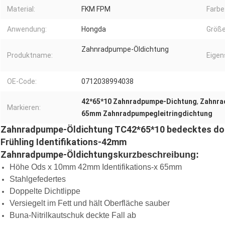
Material:
FKM FPM
Farbe
Anwendung:
Hongda
Größe
Zahnradpumpe-Öldichtung
Produktname:
Eigen
OE-Code:
0712038994038
42*65*10 Zahnradpumpe-Dichtung
,
Zahnra
Markieren:
65mm Zahnradpumpegleitringdichtung
Zahnradpumpe-Öldichtung TC42*65*10 bedecktes do
Frühling Identifikations-42mm
Zahnradpumpe-Öldichtungs
kurzbeschreibung:
Höhe Ods x 10mm 42mm Identifikations-x 65mm
Stahlgefedertes
Doppelte Dichtlippe
Versiegelt im Fett und hält Oberfläche sauber
Buna-Nitrilkautschuk deckte Fall ab