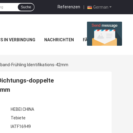
Referenzen
|
German
Suche
NS IN VERBINDUNG
NACHRICHTEN
FÄLLE
nd-Frühling Identifikations-42mm
ichtungs-doppelte
42mm
HEBEI.CHINA
Tebiete
IATF16949