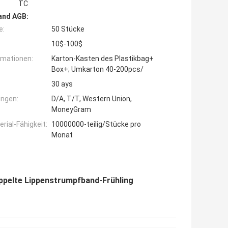
TC
and AGB:
e:
50 Stücke
10$-100$
rmationen:
Karton-Kasten des Plastikbag+
Box+; Umkarton 40-200pcs/
30 ays
ngen:
D/A, T/T, Western Union,
MoneyGram
ial-Fähigkeit:
10000000-teilig/Stücke pro
Monat
elte Lippenstrumpfband-Frühling