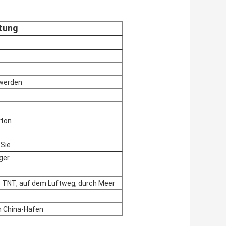
tung
 werden
rton
 Sie
ager
TNT, auf dem Luftweg, durch Meer
n China-Hafen