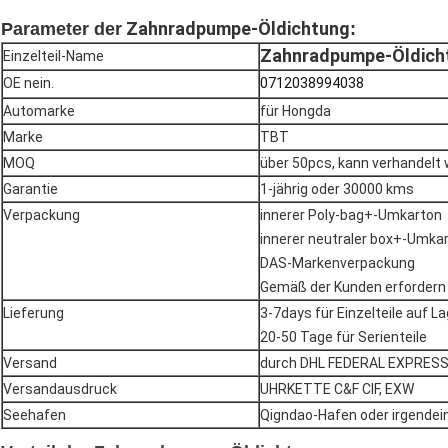
Zahnradpumpe-Öldichtung
Parameter der
:
Zahnradpumpe-Öldich
Einzelteil-Name
OE nein.
0712038994038
Automarke
für Hongda
Marke
TBT
MOQ
über 50pcs, kann verhandelt
Garantie
1-jährig oder 30000 kms
Verpackung
innerer Poly-bag+-Umkarton
innerer neutraler box+-Umka
DAS-Markenverpackung
Gemäß der Kunden erfordern
Lieferung
3-7days für Einzelteile auf L
20-50 Tage für Serienteile
Versand
durch DHL FEDERAL EXPRESS 
Versandausdruck
UHRKETTE C&F CIF, EXW
Seehafen
Qigndao-Hafen oder irgendei