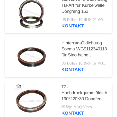
TB-Art für Kurbelwelle
Dongfeng 153
US Dollars $0.15-$4.02 MOQ:10pcs
KONTAKT
Hinterrad-Öldichtung
Soems WG9112340113
für Sino halbe
Gummihälfte Steyr-
US Dollars $0.15-$4.02 MOQ:50 Sätze
LKW-190x220x30
KONTAKT
asphaltieren 3
Schichten mit O-Ring
T2-
Hochdruckgummiöldichtung
190*220*30 Dongfeng
Teloon Soem
$5.5/pc MOQ:50pcs
WG9112340113
KONTAKT