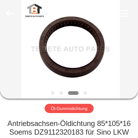
Fournisseur.
Copyright
©
2019
-
2023
rubberoil-
seal.com.
HAUS
All
Rights
Reserved.
PRODUKTE
ÜBER
UNS
FABRIK-
AUSFLUG
Öl-Gummidichtung
Antriebsachsen-Öldichtung 85*105*16
QUALITÄTSKONTROLLE
Soems DZ9112320183 für Sino LKW