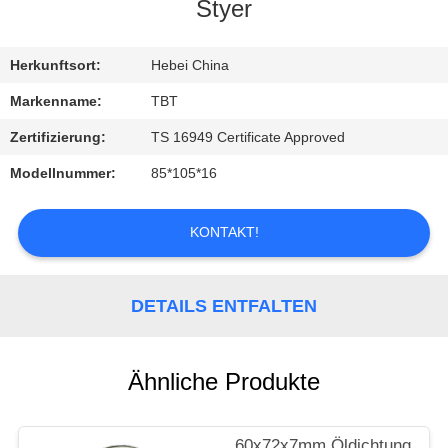
Styer
TRETEN
SIE
Herkunftsort:
Hebei China
MIT
Markenname:
TBT
UNS
Zertifizierung:
TS 16949 Certificate Approved
IN
Modellnummer:
85*105*16
VERBINDUNG
KONTAKT!
NACHRICHTEN
DETAILS ENTFALTEN
FÄLLE
Ähnliche Produkte
60x72x7mm Öldichtung