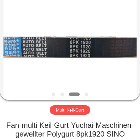
Fournisseur.
Copyright
©
2019
-
2023
rubberoil-
seal.com.
HAUS
All
Rights
Reserved.
PRODUKTE
ÜBER
UNS
FABRIK-
AUSFLUG
Multi Keil-Gurt
Fan-multi Keil-Gurt Yuchai-Maschinen-
QUALITÄTSKONTROLLE
gewellter Polygurt 8pk1920 SINO