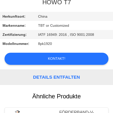
HOWO T7
TRETEN
SIE
Herkunftsort:
China
MIT
Markenname:
TBT or Customized
UNS
Zertifizierung:
IATF 16949: 2016 , ISO 9001:2008
IN
Modellnummer:
8pk1920
VERBINDUNG
KONTAKT!
NACHRICHTEN
DETAILS ENTFALTEN
FÄLLE
Ähnliche Produkte
FÖRDERBAND-V-