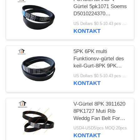
Gürtel 5pk1071 Soems
D5010224370
Multifunktions
US Dollars $0.5-10.43 pcs MOQ:50 Stücke
KONTAKT
5PK 6PK multi
Funktionsv-gürtel des
keil-Gurt-8PK 9PK
10pk 15PK
US Dollars $0.5-10.43 pcs MOQ:50 Stücke
KONTAKT
V-Gürtel 8PK 3911620
8PK1727 Muti Rib
Weddg Fan Belt For
Cummins Engine
USD4-USD5/pcs MOQ:20pcs
KONTAKT