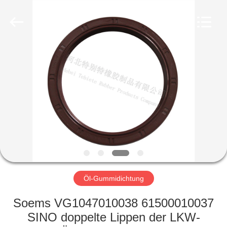
2019
-
2023
rubberoil-
seal.com.
All
Rights
Reserved.
HAUS
Developed
by
ECER
PRODUKTE
ÜBER
UNS
FABRIK-
AUSFLUG
Öl-Gummidichtung
Soems VG1047010038 61500010037
QUALITÄTSKONTROLLE
SINO doppelte Lippen der LKW-