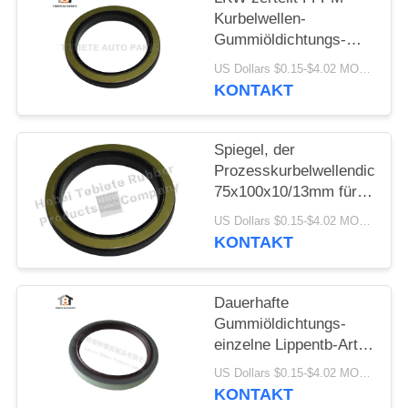
Kurbelwellen-
Gummiöldichtungs-
Isolierungs-Altern-
US Dollars $0.15-$4.02 MOQ:10PCS
Abnutzung beständige
KONTAKT
1409890 1313719
Spiegel, der
Prozesskurbelwellendichtun
75x100x10/13mm für
innere Drehöldichtung
US Dollars $0.15-$4.02 MOQ:500pcs
Scania-LKW-1409890
KONTAKT
zieht
Dauerhafte
Gummiöldichtungs-
einzelne Lippentb-Art
Öldichtung hohes -
US Dollars $0.15-$4.02 MOQ:20pcs
Qualitäts-Material
KONTAKT
80x100x10mm