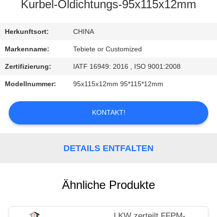
Kurbel-Öldichtungs-95x115x12mm
TRETEN
SIE
Herkunftsort:
CHINA
MIT
Markenname:
Tebiete or Customized
UNS
Zertifizierung:
IATF 16949: 2016 , ISO 9001:2008
IN
Modellnummer:
95x115x12mm 95*115*12mm
VERBINDUNG
KONTAKT!
NACHRICHTEN
DETAILS ENTFALTEN
FÄLLE
Ähnliche Produkte
LKW zerteilt FFPM-