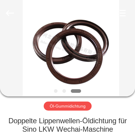
Fournisseur.
Copyright
©
2019
-
2023
rubberoil-
seal.com.
HAUS
All
Rights
Reserved.
PRODUKTE
ÜBER
UNS
FABRIK-
AUSFLUG
Öl-Gummidichtung
Doppelte Lippenwellen-Öldichtung für
QUALITÄTSKONTROLLE
Sino LKW Wechai-Maschine