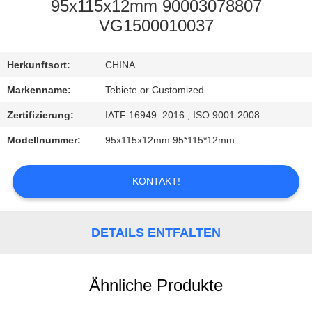
95x115x12mm 90003078807
TRETEN
VG1500010037
SIE
Herkunftsort:
CHINA
MIT
UNS
Markenname:
Tebiete or Customized
IN
Zertifizierung:
IATF 16949: 2016 , ISO 9001:2008
VERBINDUNG
Modellnummer:
95x115x12mm 95*115*12mm
NACHRICHTEN
KONTAKT!
FÄLLE
DETAILS ENTFALTEN
Ähnliche Produkte