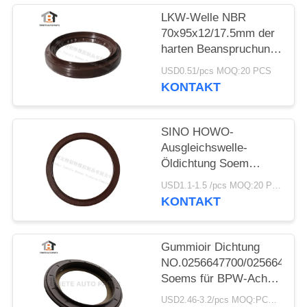
LKW-Welle NBR
70x95x12/17.5mm der
harten Beanspruchung
der Dongfeng-LKW-
USD0.51/pcs MOQ:20 PCS
Öldichtungs-
KONTAKT
70*95*12/17.5mm
SINO HOWO-
Ausgleichswelle-
Öldichtung Soem
No.AZ9925520223
USD1.1-1.5 /pcs MOQ:20 PCS
sortieren Gummi
KONTAKT
160*194*10.5mm
Gummioir Dichtung
NO.0256647700/025664680
Soems für BPW-Achse
117.5*158*17.8
USD2.46-3.2/pcs MOQ:PCS 1000