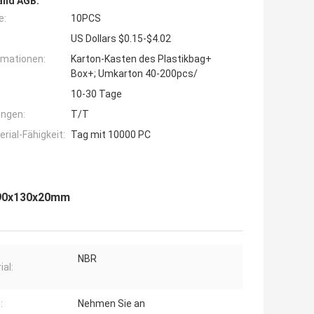
and AGB:
e:
10PCS
US Dollars $0.15-$4.02
rmationen:
Karton-Kasten des Plastikbag+
Box+; Umkarton 40-200pcs/
10-30 Tage
ngen:
T/T
ial-Fähigkeit:
Tag mit 10000 PC
-90x130x20mm
NBR
ial:
:
Nehmen Sie an