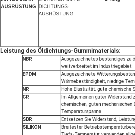
AUSRÜSTUNG
DICHTUNGS-
AUSRÜSTUNG
Leistung des Öldichtungs-Gummimaterials:
NBR
Ausgezeichnetes beständiges zu öl
weitverbreitet im Industriegebiet
EPDM
Ausgezeichnete Witterungsbeständ
Wärmebeständigkeit, niedrige Tem
NR
Hohe Elastizität, gute chemische 
CR
Im Allgemeinen guter Widerstand 
chemischen, guten mechanischen E
Temperaturspanne
SBR
Entsetzen Sie Widerstand, Leistun
SILIKON
Breitester Betriebstemperaturberei
Tiefs-Temperatur, verwenden allg