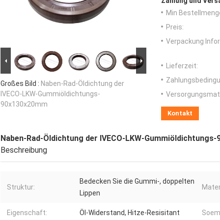
Zahlung und Vers
Min Bestellmeng
Preis:
Verpackung Info
Lieferzeit:
Zahlungsbedingu
Großes Bild :
Naben-Rad-Öldichtung der
IVECO-LKW-Gummiöldichtungs-
Versorgungsmater
90x130x20mm
Kontakt
Naben-Rad-Öldichtung der IVECO-LKW-Gummiöldichtungs
Beschreibung
Bedecken Sie die Gummi-, doppelten
Struktur:
Mater
Lippen
Eigenschaft:
Öl-Widerstand, Hitze-Resisitant
Soem