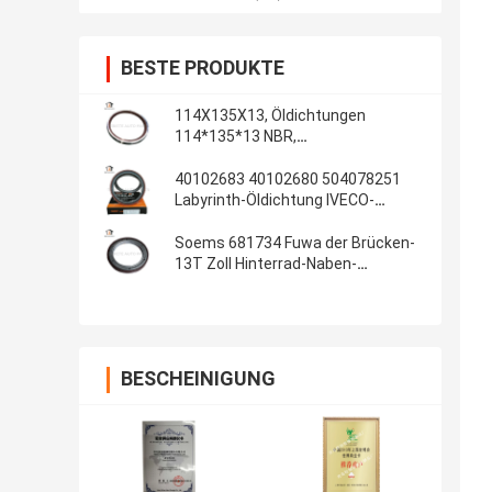
BESTE PRODUKTE
114X135X13, Öldichtungen
114*135*13 NBR,
Automobildichtungen, Gummiteile,
Öldichtungs-Material: NBR
40102683 40102680 504078251
Labyrinth-Öldichtung IVECO-
Kurbelwellendichtungs-
100*130*13/14 innere
Soems 681734 Fuwa der Brücken-
13T Zoll Hinterrad-Naben-
Gummiöldichtungs-108x153x17
4.250x6.000x0.680
BESCHEINIGUNG