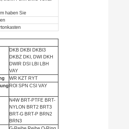
rm haben Sie
men
rtonkasten
DKB DKBI DKBI3
DKBZ DKI, DWI DKH
DWIR DSI LBI LBH
VAY
ng
WR KZT RYT
tung
ROI SPN CSI VAY
N4W BRT-PTFE BRT-
NYLON BRT2 BRT3
BRT-G BRT-P BRN2
BRN3
G-Reihe Reihe O-Ring