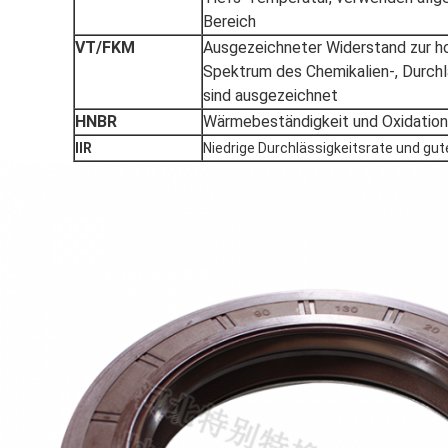
Bereich
VT/FKM
Ausgezeichneter Widerstand zur h
Spektrum des Chemikalien-, Durch
sind ausgezeichnet
HNBR
Wärmebeständigkeit und Oxidatio
IIR
Niedrige Durchlässigkeitsrate und gut