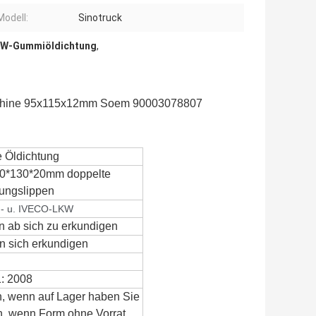
odell:
Sinotruck
KW-Gummiöldichtung
,
aschine 95x115x12mm Soem 90003078807
e Öldichtung
0*130*20mm doppelte
ungslippen
 u. IVECO-LKW
 ab sich zu erkundigen
 sich erkundigen
: 2008
, wenn auf Lager haben Sie
, wenn Form ohne Vorrat