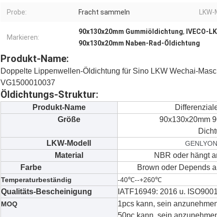
Probe:
Fracht sammeln
LKW-M
90x130x20mm Gummiöldichtung
,
IVECO-L
Markieren:
90x130x20mm Naben-Rad-Öldichtung
Produkt-Name:
Doppelte Lippenwellen-Öldichtung für Sino LKW Wechai-M
VG1500010037
Öldichtungs-Struktur:
Produkt-Name
Differenzial
Größe
90x130x20mm 9
Dicht
LKW-Modell
GENLYON-
Material
NBR oder hängt an
Farbe
Brown oder Depends an
Temperaturbeständig
-40℃--+260℃
Qualitäts-Bescheinigung
IATF16949: 2016 u. ISO9001
1pcs kann, sein anzunehmen
MOQ
50pc kann, sein anzunehmen