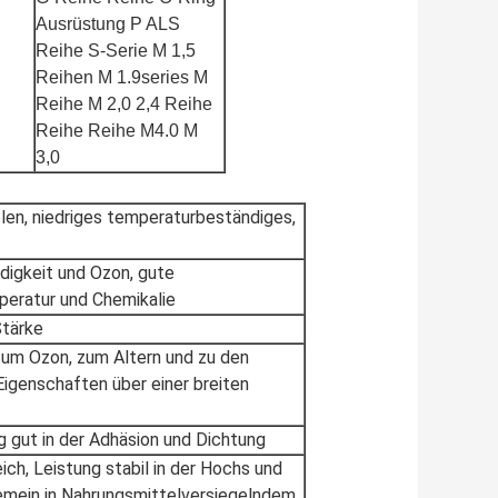
Ausrüstung P ALS
Reihe S-Serie M 1,5
Reihen M 1.9series M
Reihe M 2,0 2,4 Reihe
Reihe Reihe M4.0 M
3,0
en, niedriges temperaturbeständiges,
igkeit und Ozon, gute
peratur und Chemikalie
Stärke
zum Ozon, zum Altern und zu den
igenschaften über einer breiten
g gut in der Adhäsion und Dichtung
ch, Leistung stabil in der Hochs und
emein in Nahrungsmittelversiegelndem