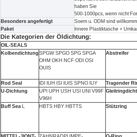
haben Sie
500-1000pcs, wenn nicht Fo
Besonders angefertigt
Soem u. ODM sind willkom
Paket
Innere Plastiktasche + Umka
Die Kategorien der Öldichtung:
OIL-SEALS
Kolbendichtung
SPGW SPGO SPG SPGA
Abstreifer
OHM OKH NCF ODI OSI
OUIS
Rod Seal
IDI IUH ISI IUIS SPNO IUY
Tragender Ri
U-Dichtung
UPI UPH USH USI UNI V99F
Gleitringdich
V96H
Buff Sea
L
HBTS HBY HBTTS
Stützring
MITTEL-JIONT-
ZAHNRADPUMPE-
O-Ring