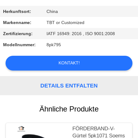
TRETEN
Herkunftsort:
China
SIE
Markenname:
TBT or Customized
MIT
Zertifizierung:
IATF 16949: 2016 , ISO 9001:2008
UNS
Modellnummer:
8pk795
IN
VERBINDUNG
KONTAKT!
NACHRICHTEN
DETAILS ENTFALTEN
FÄLLE
Ähnliche Produkte
FÖRDERBAND-V-
Gürtel 5pk1071 Soems