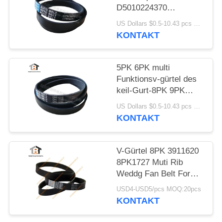
D5010224370
Multifunktions
US Dollars $0.5-10.43 pcs MOQ:50 Stücke
KONTAKT
5PK 6PK multi
Funktionsv-gürtel des
keil-Gurt-8PK 9PK
10pk 15PK
US Dollars $0.5-10.43 pcs MOQ:50 Stücke
KONTAKT
V-Gürtel 8PK 3911620
8PK1727 Muti Rib
Weddg Fan Belt For
Cummins Engine
USD4-USD5/pcs MOQ:20pcs
KONTAKT