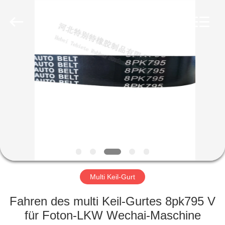
Copyright
©
2019
-
2023
rubberoil-
seal.com.
All
HAUS
Rights
Reserved.
Developed
by
ECER
PRODUKTE
ÜBER
UNS
FABRIK-
AUSFLUG
Multi Keil-Gurt
Fahren des multi Keil-Gurtes 8pk795 V
QUALITÄTSKONTROLLE
für Foton-LKW Wechai-Maschine