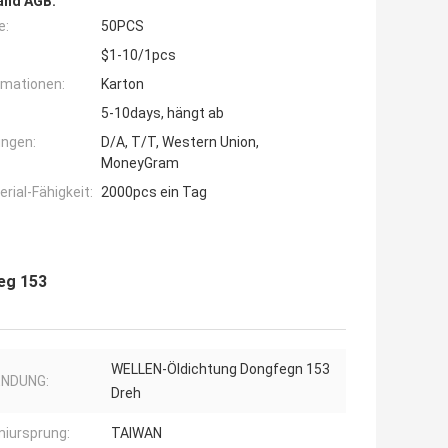
and AGB:
e:
50PCS
$1-10/1pcs
rmationen:
Karton
5-10days, hängt ab
ngen:
D/A, T/T, Western Union,
MoneyGram
ial-Fähigkeit:
2000pcs ein Tag
eg 153
WELLEN-Öldichtung Dongfegn 153
NDUNG:
Dreh
iursprung:
TAIWAN