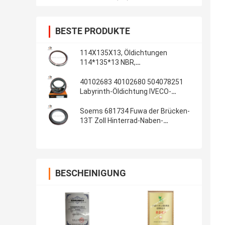
BESTE PRODUKTE
114X135X13, Öldichtungen
114*135*13 NBR,
Automobildichtungen, Gummiteile,
Öldichtungs-Material: NBR
40102683 40102680 504078251
Labyrinth-Öldichtung IVECO-
Kurbelwellendichtungs-
100*130*13/14 innere
Soems 681734 Fuwa der Brücken-
13T Zoll Hinterrad-Naben-
Gummiöldichtungs-108x153x17
4.250x6.000x0.680
BESCHEINIGUNG