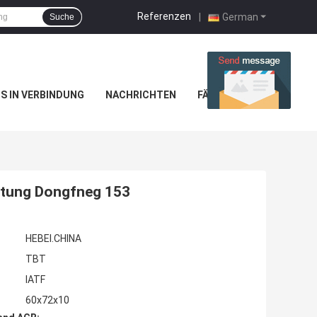
Referenzen
|
German
Suche
NS IN VERBINDUNG
NACHRICHTEN
FÄLLE
htung Dongfneg 153
HEBEI.CHINA
TBT
IATF
60x72x10