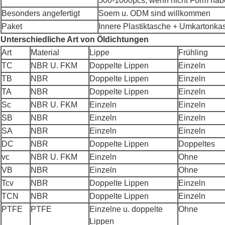
500-1000pcs, wenn nicht Form hab
Besonders angefertigt
Soem u. ODM sind willkommen
Paket
Innere Plastiktasche + Umkartonka
Unterschiedliche Art von Öldichtungen
Art
Material
Lippe
Frühling
TC
NBR U. FKM
Doppelte Lippen
Einzeln
TB
NBR
Doppelte Lippen
Einzeln
TA
NBR
Doppelte Lippen
Einzeln
Sc
NBR U. FKM
Einzeln
Einzeln
SB
NBR
Einzeln
Einzeln
SA
NBR
Einzeln
Einzeln
DC
NBR
Doppelte Lippen
Doppeltes
vc
NBR U. FKM
Einzeln
Ohne
VB
NBR
Einzeln
Ohne
Tcv
NBR
Doppelte Lippen
Einzeln
TCN
NBR
Doppelte Lippen
Einzeln
PTFE
PTFE
Einzelne u. doppelte
Ohne
Lippen