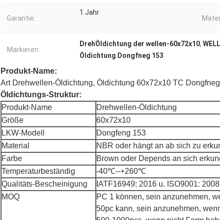
1 Jahr
Garantie:
Mater
DrehÖldichtung der wellen-60x72x10
,
WELL
Markieren:
Öldichtung Dongfneg 153
Produkt-Name:
Art Drehwellen-Öldichtung, Öldichtung 60x72x10 TC Dongfne
Öldichtungs-Struktur:
Produkt-Name
Drehwellen-Öldichtung
Größe
60x72x10
LKW-Modell
Dongfeng 153
Material
NBR oder hängt an ab sich zu erku
Farbe
Brown oder Depends an sich erkun
Temperaturbeständig
-40℃--+260℃
Qualitäts-Bescheinigung
IATF16949: 2016 u. ISO9001: 2008
MOQ
PC 1 können, sein anzunehmen, we
50pc kann, sein anzunehmen, wenn