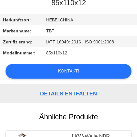
85x110x12
TRETEN
SIE
Herkunftsort:
HEBEI.CHINA
MIT
Markenname:
TBT
UNS
Zertifizierung:
IATF 16949: 2016 , ISO 9001:2008
IN
Modellnummer:
85x110x12
VERBINDUNG
KONTAKT!
NACHRICHTEN
DETAILS ENTFALTEN
FÄLLE
Ähnliche Produkte
LKW-Welle NBR