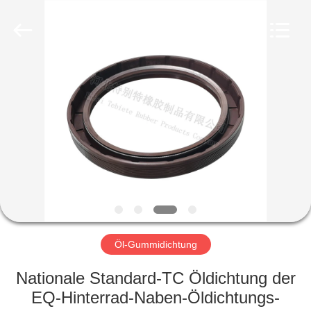
Fournisseur.
Copyright
©
2019
-
2023
rubberoil-
seal.com.
HAUS
All
Rights
Reserved.
PRODUKTE
ÜBER
UNS
FABRIK-
AUSFLUG
Öl-Gummidichtung
Nationale Standard-TC Öldichtung der
QUALITÄTSKONTROLLE
EQ-Hinterrad-Naben-Öldichtungs-