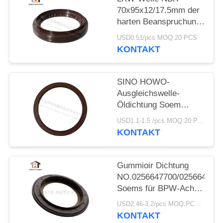
70x95x12/17.5mm der
harten Beanspruchung
der Dongfeng-LKW-
USD0.51/pcs MOQ:20 PCS
Öldichtungs-
KONTAKT
70*95*12/17.5mm
SINO HOWO-
Ausgleichswelle-
Öldichtung Soem
No.AZ9925520223
USD1.1-1.5 /pcs MOQ:20 PCS
sortieren Gummi
KONTAKT
160*194*10.5mm
Gummioir Dichtung
NO.0256647700/025664680
Soems für BPW-Achse
117.5*158*17.8
USD2.46-3.2/pcs MOQ:PCS 1000
Millimeter für LKW
KONTAKT