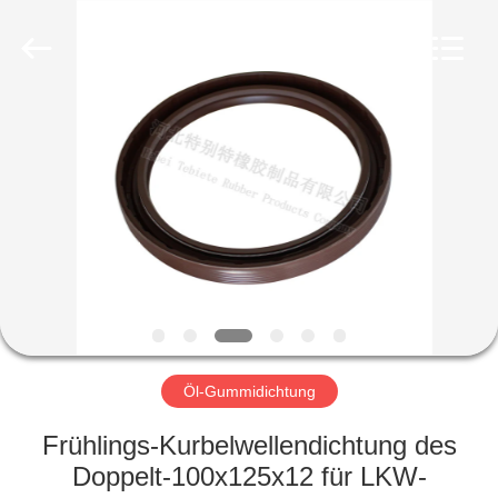
Fournisseur.
Copyright
©
2019
-
2023
rubberoil-
seal.com.
HAUS
All
Rights
Reserved.
PRODUKTE
ÜBER
UNS
FABRIK-
AUSFLUG
Öl-Gummidichtung
Frühlings-Kurbelwellendichtung des
QUALITÄTSKONTROLLE
Doppelt-100x125x12 für LKW-