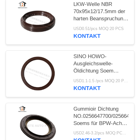
LKW-Welle NBR
70x95x12/17.5mm der
harten Beanspruchung
der Dongfeng-LKW-
USD0.51/pcs MOQ:20 PCS
Öldichtungs-
KONTAKT
70*95*12/17.5mm
SINO HOWO-
Ausgleichswelle-
Öldichtung Soem
No.AZ9925520223
USD1.1-1.5 /pcs MOQ:20 PCS
sortieren Gummi
KONTAKT
160*194*10.5mm
Gummioir Dichtung
NO.0256647700/025664680
Soems für BPW-Achse
117.5*158*17.8
USD2.46-3.2/pcs MOQ:PCS 1000
Millimeter für LKW