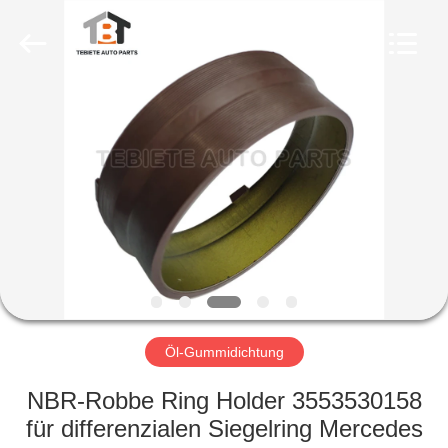
Product
Co.,
Ltd..
All
Rights
Reserved.
Developed
by
HAUS
ECER
PRODUKTE
ÜBER
UNS
FABRIK-
AUSFLUG
Öl-Gummidichtung
NBR-Robbe Ring Holder 3553530158
QUALITÄTSKONTROLLE
für differenzialen Siegelring Mercedes