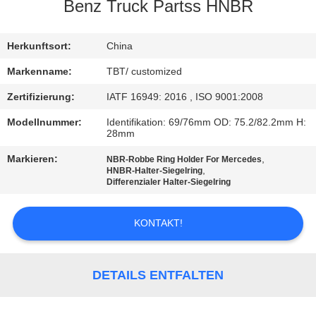
Benz Truck Partss HNBR
TRETEN
SIE
Herkunftsort:
China
MIT
Markenname:
TBT/ customized
UNS
Zertifizierung:
IATF 16949: 2016 , ISO 9001:2008
IN
Modellnummer:
Identifikation: 69/76mm OD: 75.2/82.2mm H:
28mm
VERBINDUNG
Markieren:
,
NBR-Robbe Ring Holder For Mercedes
,
HNBR-Halter-Siegelring
NACHRICHTEN
Differenzialer Halter-Siegelring
KONTAKT!
FÄLLE
SITEMAP
DETAILS ENTFALTEN