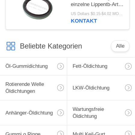
einzelne Lippentb-Art
Öldichtung hohes -
US Dollars $0.15-$4.02 MOQ:20pcs
Qualitäts-Material
KONTAKT
80x100x10mm
Beliebte Kategorien
Alle
Öl-Gummidichtung
Fett-Öldichtung
Rotierende Welle
LKW-Öldichtung
Öldichtungen
Wartungsfreie
Anhänger-Öldichtung
Öldichtung
Gummi o Ringe
Multi Keil-Gurt