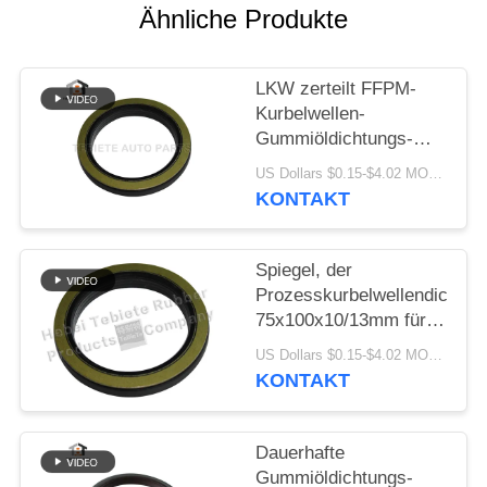
PRIVACY
Ähnliche Produkte
POLICY
LKW zerteilt FFPM-
Kurbelwellen-
Gummiöldichtungs-
Isolierungs-Altern-
US Dollars $0.15-$4.02 MOQ:10PCS
Abnutzung beständige
KONTAKT
1409890 1313719
Spiegel, der
Prozesskurbelwellendichtun
75x100x10/13mm für
innere Drehöldichtung
US Dollars $0.15-$4.02 MOQ:500pcs
Scania-LKW-1409890
KONTAKT
zieht
Dauerhafte
Gummiöldichtungs-