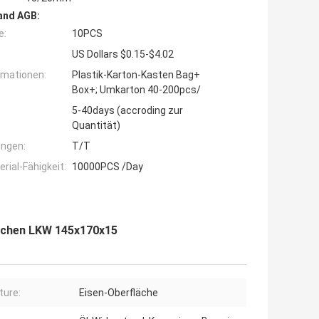
and AGB:
e:
10PCS
US Dollars $0.15-$4.02
rmationen:
Plastik-Karton-Kasten Bag+
Box+; Umkarton 40-200pcs/
5-40days (accroding zur
Quantität)
ngen:
T/T
ial-Fähigkeit:
10000PCS /Day
schen LKW 145x170x15
ture:
Eisen-Oberfläche