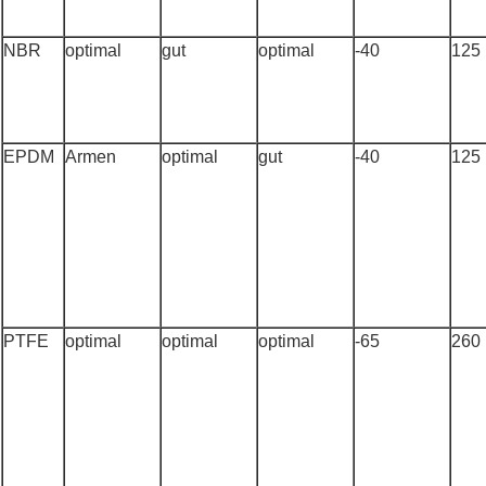
NBR
optimal
gut
optimal
-40
125
EPDM
Armen
optimal
gut
-40
125
PTFE
optimal
optimal
optimal
-65
260