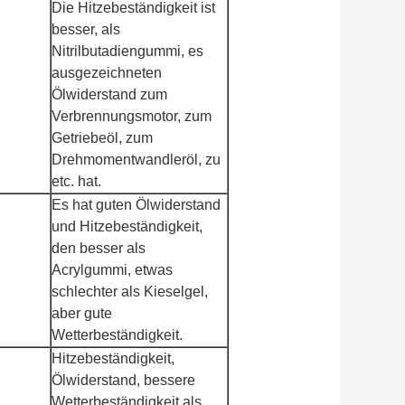
Die Hitzebeständigkeit ist
besser, als
Nitrilbutadiengummi, es
ausgezeichneten
Ölwiderstand zum
Verbrennungsmotor, zum
Getriebeöl, zum
Drehmomentwandleröl, zu
etc. hat.
Es hat guten Ölwiderstand
und Hitzebeständigkeit,
den besser als
Acrylgummi, etwas
schlechter als Kieselgel,
aber gute
Wetterbeständigkeit.
Hitzebeständigkeit,
Ölwiderstand, bessere
Wetterbeständigkeit als