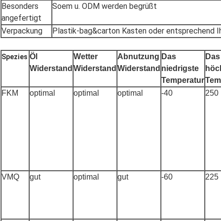
Besonders
Soem u. ODM werden begrüßt
angefertigt
Verpackung
Plastik-bag&carton Kasten oder entsprechend I
Öl
Wetter
Abnutzung
Das
Das
Spezies
Widerstand
Widerstand
Widerstand
niedrigste
höc
Temperatur
Tem
FKM
optimal
optimal
optimal
-40
250
VMQ
gut
optimal
gut
-60
225