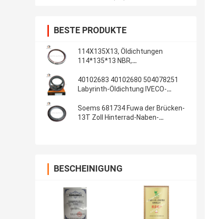
BESTE PRODUKTE
114X135X13, Öldichtungen
114*135*13 NBR,
Automobildichtungen, Gummiteile,
Öldichtungs-Material: NBR
40102683 40102680 504078251
Labyrinth-Öldichtung IVECO-
Kurbelwellendichtungs-
100*130*13/14 innere
Soems 681734 Fuwa der Brücken-
13T Zoll Hinterrad-Naben-
Gummiöldichtungs-108x153x17
4.250x6.000x0.680
BESCHEINIGUNG