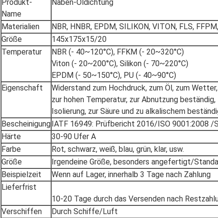
Produkt-
Naben-Öldichtung
Name
Materialien
NBR, HNBR, EPDM, SILIKON, VITON, FLS, FFPM
Größe
145x175x15/20
Temperatur
NBR (- 40~120°C), FFKM (- 20~320°C)
Viton (- 20~200°C), Silikon (- 70~220°C)
EPDM (- 50~150°C), PU (- 40~90°C)
Eigenschaft
Widerstand zum Hochdruck, zum Öl, zum Wetter,
zur hohen Temperatur, zur Abnutzung beständig, 
Isolierung, zur Säure und zu alkalischem bestän
Bescheinigung
IATF 16949: Prüfbericht 2016/ISO 9001:2008 /
Härte
30-90 Ufer A
Farbe
Rot, schwarz, weiß, blau, grün, klar, usw.
Größe
Irgendeine Größe, besonders angefertigt/Standar
Beispielzeit
Wenn auf Lager, innerhalb 3 Tage nach Zahlung
Lieferfrist
10-20 Tage durch das Versenden nach Restzahl
Verschiffen
Durch Schiffe/Luft