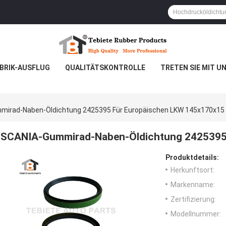
BRIK-AUSFLUG
QUALITÄTSKONTROLLE
TRETEN SIE MIT U
mirad-Naben-Öldichtung 2425395 Für Europäischen LKW 145x170x15
SCANIA-Gummirad-Naben-Öldichtung 2425395
Produktdetails:
Herkunftsort:
Markenname:
Zertifizierung:
Modellnummer: