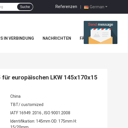
Referenzen
|
German
Suche
NS IN VERBINDUNG
NACHRICHTEN
FÄLLE
 für europäischen LKW 145x170x15
China
TBT/ customized
IATF 16949: 2016 , ISO 9001:2008
Identifikation: 145mm OD: 175mm H:
15/20mm