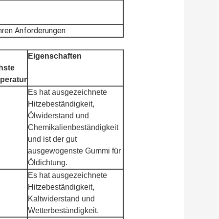
hren Anforderungen
Eigenschaften
hste
peratur
Es hat ausgezeichnete
Hitzebeständigkeit,
Ölwiderstand und
Chemikalienbeständigkeit
und ist der gut
ausgewogenste Gummi für
Öldichtung.
Es hat ausgezeichnete
Hitzebeständigkeit,
Kaltwiderstand und
Wetterbeständigkeit.