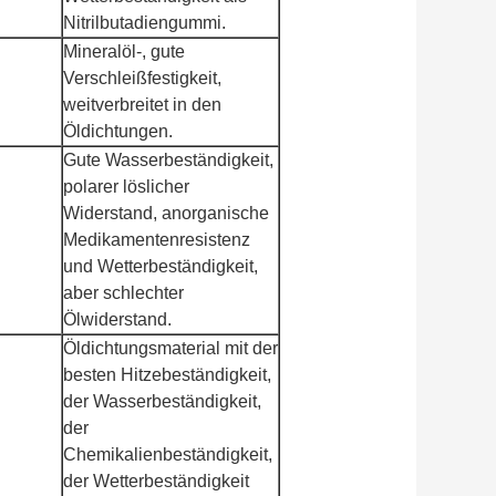
Nitrilbutadiengummi.
Mineralöl-, gute
Verschleißfestigkeit,
weitverbreitet in den
Öldichtungen.
Gute Wasserbeständigkeit,
polarer löslicher
Widerstand, anorganische
Medikamentenresistenz
und Wetterbeständigkeit,
aber schlechter
Ölwiderstand.
Öldichtungsmaterial mit der
besten Hitzebeständigkeit,
der Wasserbeständigkeit,
der
Chemikalienbeständigkeit,
der Wetterbeständigkeit