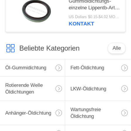
Gummiöldichtungs-
einzelne Lippentb-Art
Öldichtung hohes -
US Dollars $0.15-$4.02 MOQ:20pcs
Qualitäts-Material
KONTAKT
80x100x10mm
Beliebte Kategorien
Alle
Öl-Gummidichtung
Fett-Öldichtung
Rotierende Welle
LKW-Öldichtung
Öldichtungen
Wartungsfreie
Anhänger-Öldichtung
Öldichtung