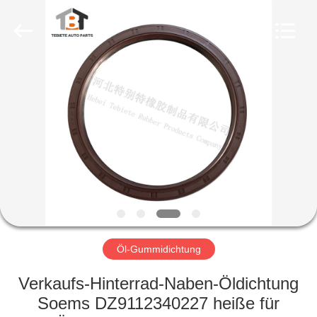
Rubber
Product
Co.,
Ltd..
All
Rights
Reserved.
Developed
HAUS
by
ECER
PRODUKTE
ÜBER
UNS
FABRIK-
AUSFLUG
Öl-Gummidichtung
Verkaufs-Hinterrad-Naben-Öldichtung
QUALITÄTSKONTROLLE
Soems DZ9112340227 heiße für