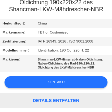
Öldichtung 190x220x22 des
TRETEN
Shancman-LKW-Mähdrescher-NBR
SIE
Herkunftsort:
China
MIT
UNS
Markenname:
TBT or Customized
IN
Zertifizierung:
IATF 16949: 2016 , ISO 9001:2008
VERBINDUNG
Modellnummer:
Identifikation: 190 Od: 220 H: 22
Markieren:
,
Shancman-LKW-Hinterrad-Naben-Öldichtung
,
Naben-Öldichtung des Rad-190x220x22
NACHRICHTEN
Öldichtung des LKW-Mähdrescher-NBR
FÄLLE
KONTAKT!
SITEMAP
DETAILS ENTFALTEN