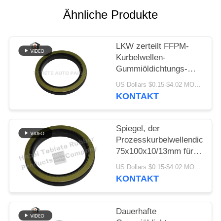
PRIVACY
Ähnliche Produkte
POLICY
LKW zerteilt FFPM-
Kurbelwellen-
Gummiöldichtungs-
Isolierungs-Altern-
US Dollars $0.15-$4.02 MOQ:10PCS
Abnutzung beständige
KONTAKT
1409890 1313719
Spiegel, der
Prozesskurbelwellendichtun
75x100x10/13mm für
innere Drehöldichtung
US Dollars $0.15-$4.02 MOQ:500pcs
Scania-LKW-1409890
KONTAKT
zieht
Dauerhafte