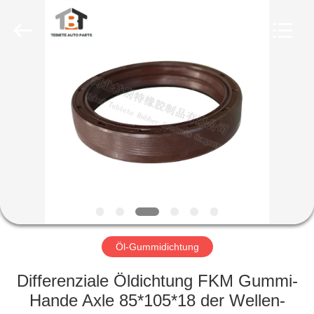
Fournisseur.
Copyright
©
2019
-
2023
rubberoil-
seal.com.
HAUS
All
Rights
Reserved.
PRODUKTE
ÜBER
UNS
FABRIK-
AUSFLUG
Öl-Gummidichtung
Differenziale Öldichtung FKM Gummi-
QUALITÄTSKONTROLLE
Hande Axle 85*105*18 der Wellen-