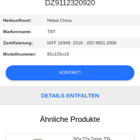
DZ9112320920
TRETEN
SIE
Herkunftsort:
Hebei.China
MIT
Markenname:
TBT
UNS
Zertifizierung:
IATF 16949: 2016 , ISO 9001:2008
IN
Modellnummer:
85x105x18
VERBINDUNG
KONTAKT!
NACHRICHTEN
DETAILS ENTFALTEN
FÄLLE
Ähnliche Produkte
60x72x7mm TB-