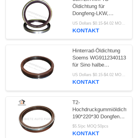
Öldichtung für
Dongfeng-LKW,
Kurbelwellendichtung
US Dollars $0.15-$4.02 MOQ:10pcs
EQ153
KONTAKT
Hinterrad-Öldichtung
Soems WG9112340113
für Sino halbe
Gummihälfte Steyr-
US Dollars $0.15-$4.02 MOQ:50 Sätze
LKW-190x220x30
KONTAKT
asphaltieren 3
Schichten mit O-Ring
T2-
Hochdruckgummiöldichtung
190*220*30 Dongfeng
Teloon Soem
$5.5/pc MOQ:50pcs
WG9112340113
KONTAKT