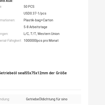
and AGB:
e:
50 PCS
USD0.37-1/pcs
rmationen:
Plastik-bag+Carton
5-8 Arbeitstage
ngen:
L/C, T/T, Western Union
ial-Fähigkeit:
1000000pcs pro Monat
etriebeöl seal55x75x12mm der Größe
ndung:
GetriebeÖldichtung für sino