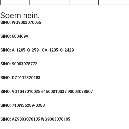
Soem nein.
SINO: WG9003070055
SINO: 680469A
SINO: A-1205-Q-2591 CA-1205-Q-2429
SINO: 90003078772
SINO: DZ9112320183
SINO: VG1047010038 61500010037 90003078807
SINO: 710W56289-0388
SINO: AZ9003070105 WG9003070105