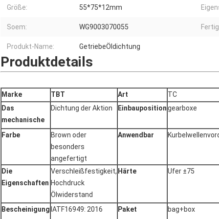
Größe:
55*75*12mm
Eigen
Soem:
WG9003070055
Ferti
Produkt-Name:
GetriebeÖldichtung
Produktdetails
Marke
TBT
Art
TC
Das
Dichtung der Aktion
Einbauposition
gearboxe
mechanische
Farbe
Brown oder
Anwendbar
Kurbelwellenvor
besonders
angefertigt
Die
Verschleißfestigkeit,
Härte
Ufer ±75
Eigenschaften
Hochdruck
Ölwiderstand
Bescheinigung
IATF16949: 2016
Paket
bag+box