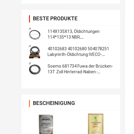
BESTE PRODUKTE
114X135X13, Öldichtungen
114*135*13 NBR,
Automobildichtungen, Gummiteile,
Öldichtungs-Material: NBR
40102683 40102680 504078251
Labyrinth-Öldichtung IVECO-
Kurbelwellendichtungs-
100*130*13/14 innere
Soems 681734 Fuwa der Brücken-
13T Zoll Hinterrad-Naben-
Gummiöldichtungs-108x153x17
4.250x6.000x0.680
BESCHEINIGUNG