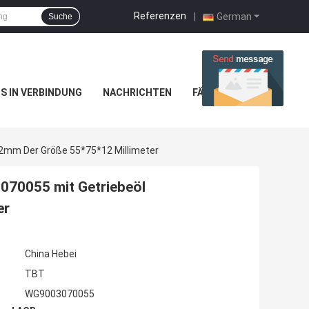
Referenzen
|
German
Suche
NS IN VERBINDUNG
NACHRICHTEN
FÄLLE
2mm Der Größe 55*75*12 Millimeter
70055 mit Getriebeöl
er
China Hebei
TBT
WG9003070055