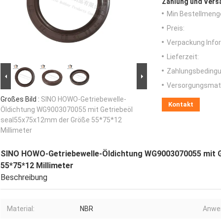
Zahlung und Vers
Min Bestellmeng
Preis:
Verpackung Info
Lieferzeit:
Zahlungsbedingu
Versorgungsmater
Großes Bild :
SINO HOWO-Getriebewelle-
Kontakt
Öldichtung WG9003070055 mit Getriebeöl
seal55x75x12mm der Größe 55*75*12
Millimeter
SINO HOWO-Getriebewelle-Öldichtung WG9003070055 mit G
55*75*12 Millimeter
Beschreibung
Material:
NBR
Anwe