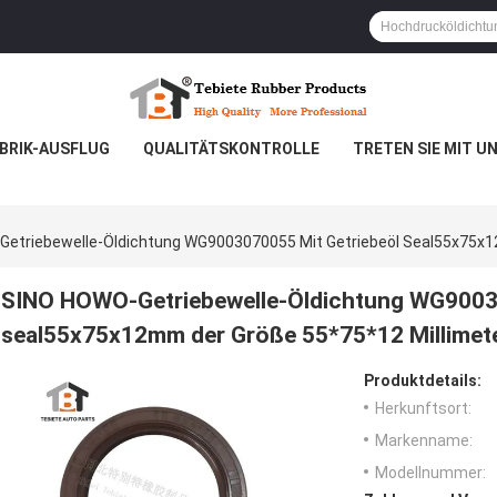
BRIK-AUSFLUG
QUALITÄTSKONTROLLE
TRETEN SIE MIT U
etriebewelle-Öldichtung WG9003070055 Mit Getriebeöl Seal55x75x1
SINO HOWO-Getriebewelle-Öldichtung WG90030
seal55x75x12mm der Größe 55*75*12 Millimet
Produktdetails:
Herkunftsort:
Markenname:
Modellnummer: