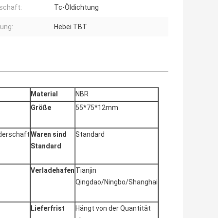
schaft:
Tc-Öldichtung
gung:
Hebei TBT
Material
NBR
Größe
55*75*12mm
derschaft
Waren sind
Standard
Standard
Verladehafen
Tianjin
Qingdao/Ningbo/Shanghai
Lieferfrist
Hängt von der Quantität