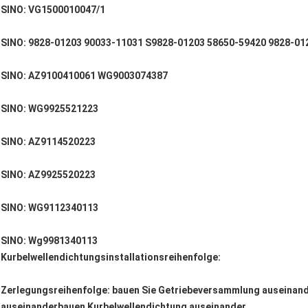
SINO: VG1500010047/1
SINO: 9828-01203 90033-11031 S9828-01203 58650-59420 9828-01
SINO: AZ9100410061 WG9003074387
SINO: WG9925521223
SINO: AZ9114520223
SINO: AZ9925520223
SINO: WG9112340113
SINO: Wg9981340113
Kurbelwellendichtungsinstallationsreihenfolge:
Zerlegungsreihenfolge: bauen Sie Getriebeversammlung auseina
auseinanderbauen Kurbelwellendichtung auseinander