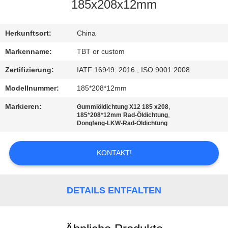
185x208x12mm
TRETEN
SIE
Herkunftsort:
China
MIT
Markenname:
TBT or custom
UNS
Zertifizierung:
IATF 16949: 2016 , ISO 9001:2008
IN
Modellnummer:
185*208*12mm
VERBINDUNG
Markieren:
,
Gummiöldichtung X12 185 x208
,
185*208*12mm Rad-Öldichtung
Dongfeng-LKW-Rad-Öldichtung
NACHRICHTEN
KONTAKT!
FÄLLE
DETAILS ENTFALTEN
SITEMAP