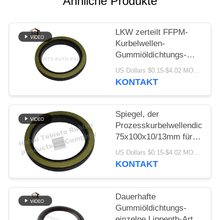
Ähnliche Produkte
PRIVACY
POLICY
LKW zerteilt FFPM-
Kurbelwellen-
Gummiöldichtungs-
Isolierungs-Altern-
US Dollars $0.15-$4.02 MOQ:10PCS
Abnutzung beständige
KONTAKT
1409890 1313719
Spiegel, der
Prozesskurbelwellendichtun
75x100x10/13mm für
innere Drehöldichtung
US Dollars $0.15-$4.02 MOQ:500pcs
Scania-LKW-1409890
KONTAKT
zieht
Dauerhafte
Gummiöldichtungs-
einzelne Lippentb-Art