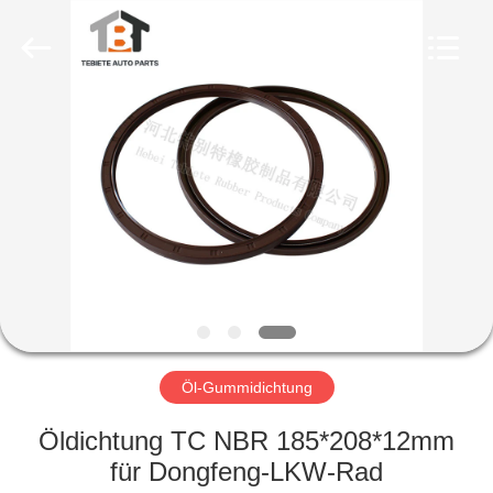
Rubber
Product
Co.,
Ltd..
All
Rights
Reserved.
Developed
HAUS
by
ECER
PRODUKTE
ÜBER
UNS
FABRIK-
AUSFLUG
Öl-Gummidichtung
Öldichtung TC NBR 185*208*12mm
QUALITÄTSKONTROLLE
für Dongfeng-LKW-Rad