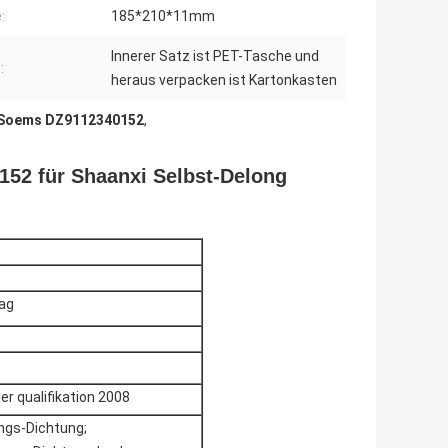
:
185*210*11mm
Innerer Satz ist PET-Tasche und
:
heraus verpacken ist Kartonkasten
 Soems DZ9112340152
,
52 für Shaanxi Selbst-Delong
rag
r qualifikation 2008
ngs-Dichtung;