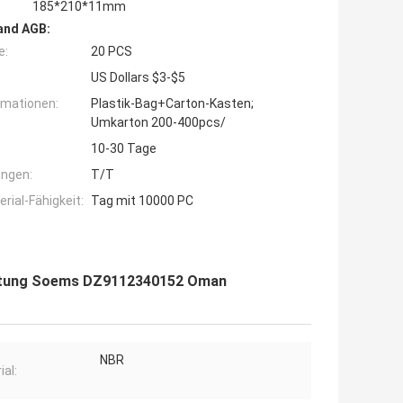
185*210*11mm
and AGB:
e:
20 PCS
US Dollars $3-$5
rmationen:
Plastik-Bag+Carton-Kasten;
Umkarton 200-400pcs/
10-30 Tage
ngen:
T/T
ial-Fähigkeit:
Tag mit 10000 PC
chtung Soems DZ9112340152 Oman
NBR
ial: