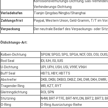
Korrosionsverhütungs-Dichtung; Gas-Verhinder
Verhinderungs-Dichtung
Verladehafen
Tianjin Qingdao/Ningbo/Shanghai
Zahlungsfrist
Paypal, Western Union, Geld-Gramm, T/T im Vora
Verpackung
Der neutrale Bedarf des Verpackungs- oder Si
Öldichtungs-Art:
Kolben-Dichtung
SPGW, SPGO, SPG, SPGA, NCF, ODI, OSI, OUI
Rod Seal
IDI, IUH, ISI, IUIS
U-Dichtung
UPI, UPH, USH, USI, V99F, V96H
Buff Seal
HBTS, HBY, HBTTS
Abstreifer
DKB, DKBI, DKBI3, DKBZ, DKI, DWI, DKH, DWIR, 
Tragender Ring
WR, KZT, RYT
Gleitringdichtung
ROI, SPN
Stützring
N4W, BRT-PTFE, BRT-NYLON, BRT2, BRT3, B
O-Ring
O-Ring Ausrüstungs-Reihe