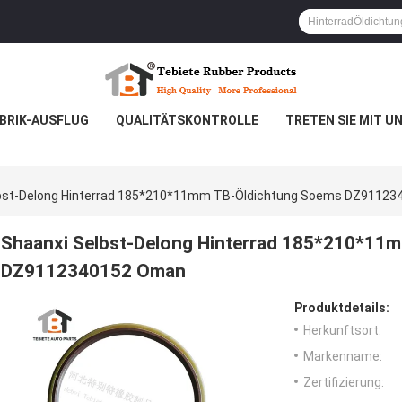
BRIK-AUSFLUG
QUALITÄTSKONTROLLE
TRETEN SIE MIT U
lbst-Delong Hinterrad 185*210*11mm TB-Öldichtung Soems DZ9112
Shaanxi Selbst-Delong Hinterrad 185*210*11
DZ9112340152 Oman
Produktdetails:
Herkunftsort:
Markenname:
Zertifizierung: