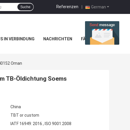
Referenzen
|
German
Suche
NS IN VERBINDUNG
NACHRICHTEN
FÄLLE
340152 Oman
mm TB-Öldichtung Soems
China
TBT or custom
IATF 16949: 2016 , ISO 9001:2008