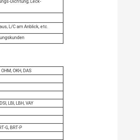
ungs-Dichtung; Leck-
us, L/C am Anblick, etc.
tzungskunden
S, OHM, OKH, DAS
DSI, LBI, LBH, VAY
RT-G, BRT-P