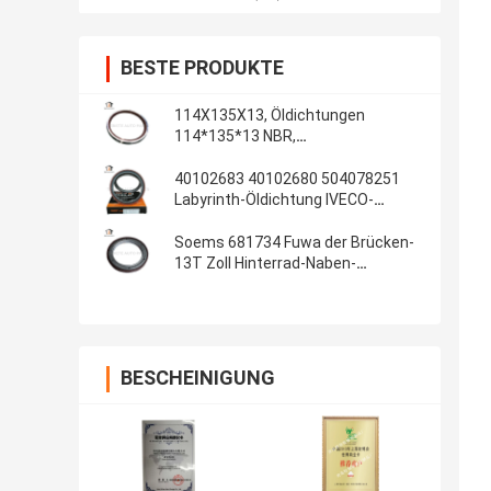
BESTE PRODUKTE
114X135X13, Öldichtungen
114*135*13 NBR,
Automobildichtungen, Gummiteile,
Öldichtungs-Material: NBR
40102683 40102680 504078251
Labyrinth-Öldichtung IVECO-
Kurbelwellendichtungs-
100*130*13/14 innere
Soems 681734 Fuwa der Brücken-
13T Zoll Hinterrad-Naben-
Gummiöldichtungs-108x153x17
4.250x6.000x0.680
BESCHEINIGUNG