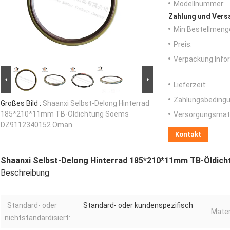
Modellnummer:
Zahlung und Vers
Min Bestellmeng
Preis:
Verpackung Info
Lieferzeit:
Zahlungsbedingu
Großes Bild :
Shaanxi Selbst-Delong Hinterrad
185*210*11mm TB-Öldichtung Soems
Versorgungsmater
DZ9112340152 Oman
Kontakt
Shaanxi Selbst-Delong Hinterrad 185*210*11mm TB-Öldi
Beschreibung
Standard- oder
Standard- oder kundenspezifisch
Mater
nichtstandardisiert: