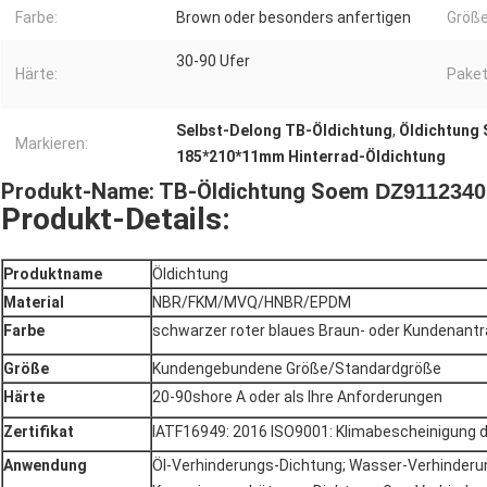
Farbe:
Brown oder besonders anfertigen
Größe
30-90 Ufer
Härte:
Paket
Selbst-Delong TB-Öldichtung
,
Öldichtung
Markieren:
185*210*11mm Hinterrad-Öldichtung
Produkt-Name: TB-Öldichtung Soem
DZ91123401
Produkt-Details:
Produktname
Öldichtung
Material
NBR/FKM/MVQ/HNBR/EPDM
Farbe
schwarzer roter blaues Braun- oder Kundenant
Größe
Kundengebundene Größe/Standardgröße
Härte
20-90shore A oder als Ihre Anforderungen
Zertifikat
IATF16949: 2016 ISO9001: Klimabescheinigung de
Anwendung
Öl-Verhinderungs-Dichtung; Wasser-Verhinderu