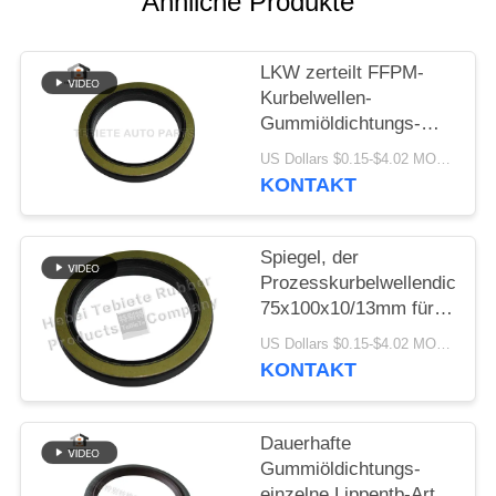
Ähnliche Produkte
PRIVACY
POLICY
LKW zerteilt FFPM-
Kurbelwellen-
Gummiöldichtungs-
Isolierungs-Altern-
US Dollars $0.15-$4.02 MOQ:10PCS
Abnutzung beständige
KONTAKT
1409890 1313719
Spiegel, der
Prozesskurbelwellendichtun
75x100x10/13mm für
innere Drehöldichtung
US Dollars $0.15-$4.02 MOQ:500pcs
Scania-LKW-1409890
KONTAKT
zieht
Dauerhafte
Gummiöldichtungs-
einzelne Lippentb-Art