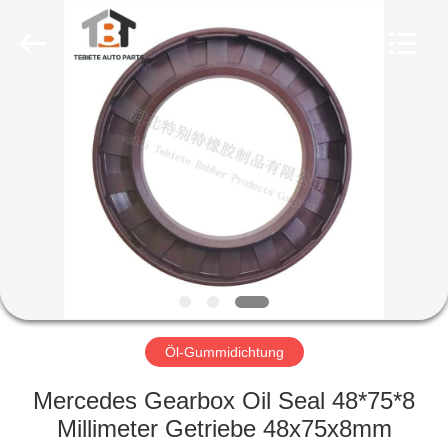
Product
Co.,
Ltd..
All
Rights
Reserved.
Developed
by
HAUS
ECER
PRODUKTE
ÜBER
UNS
FABRIK-
AUSFLUG
Öl-Gummidichtung
Mercedes Gearbox Oil Seal 48*75*8
QUALITÄTSKONTROLLE
Millimeter Getriebe 48x75x8mm