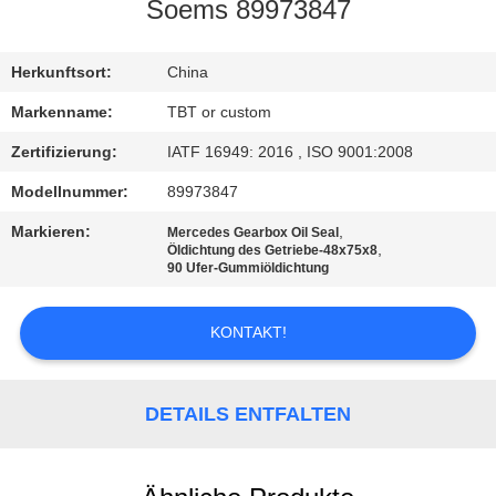
Soems 89973847
TRETEN
SIE
Herkunftsort:
China
MIT
Markenname:
TBT or custom
UNS
Zertifizierung:
IATF 16949: 2016 , ISO 9001:2008
IN
Modellnummer:
89973847
VERBINDUNG
Markieren:
,
Mercedes Gearbox Oil Seal
,
Öldichtung des Getriebe-48x75x8
90 Ufer-Gummiöldichtung
NACHRICHTEN
KONTAKT!
FÄLLE
DETAILS ENTFALTEN
SITEMAP