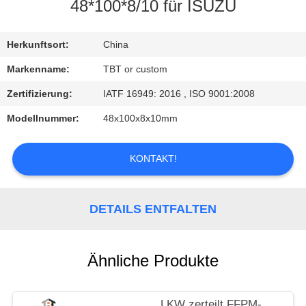
48*100*8/10 für ISUZU
TRETEN
SIE
Herkunftsort:
China
MIT
Markenname:
TBT or custom
UNS
Zertifizierung:
IATF 16949: 2016 , ISO 9001:2008
IN
Modellnummer:
48x100x8x10mm
VERBINDUNG
KONTAKT!
NACHRICHTEN
DETAILS ENTFALTEN
FÄLLE
Ähnliche Produkte
LKW zerteilt FFPM-