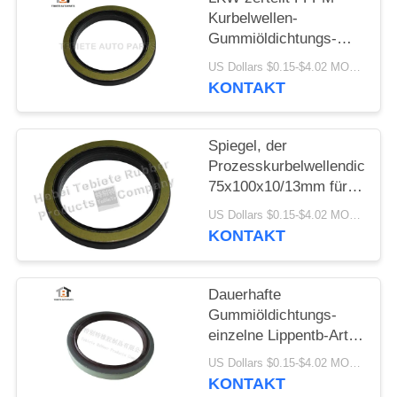
Kurbelwellen-
Gummiöldichtungs-
Isolierungs-Altern-
US Dollars $0.15-$4.02 MOQ:10PCS
Abnutzung beständige
KONTAKT
1409890 1313719
Spiegel, der
Prozesskurbelwellendichtun
75x100x10/13mm für
innere Drehöldichtung
US Dollars $0.15-$4.02 MOQ:500pcs
Scania-LKW-1409890
KONTAKT
zieht
Dauerhafte
Gummiöldichtungs-
einzelne Lippentb-Art
Öldichtung hohes -
US Dollars $0.15-$4.02 MOQ:20pcs
Qualitäts-Material
KONTAKT
80x100x10mm