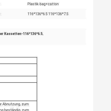
:
Plastik-bag+catton
:
116*136*6.5 116*136*7.5
er Kassetten-116*136*6.5
,
ur Abnutzung, zum
ng beständig, zum