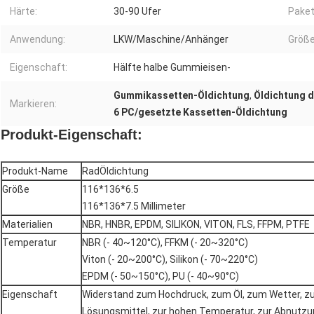
Härte:
30-90 Ufer
Paket
Anwendung:
LKW/Maschine/Anhänger
Größe
Eigenschaft:
Hälfte halbe Gummieisen-
Gummikassetten-Öldichtung
,
Öldichtung d
Markieren:
6 PC/gesetzte Kassetten-Öldichtung
Produkt-Eigenschaft:
Produkt-Name
RadÖldichtung
Größe
116*136*6.5
116*136*7.5 Millimeter
Materialien
NBR, HNBR, EPDM, SILIKON, VITON, FLS, FFPM, PTFE
Temperatur
NBR (- 40~120°C), FFKM (- 20~320°C)
Viton (- 20~200°C), Silikon (- 70~220°C)
EPDM (- 50~150°C), PU (- 40~90°C)
Eigenschaft
Widerstand zum Hochdruck, zum Öl, zum Wetter, z
Lösungsmittel, zur hohen Temperatur, zur Abnutzu