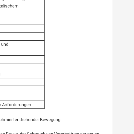
lkalischem
- und
g
en Anforderungen
eschmierter drehender Bewegung.