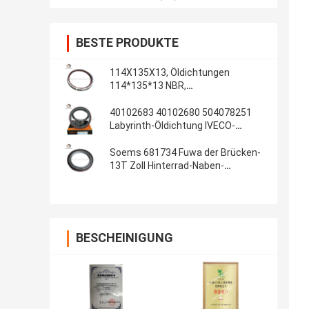
BESTE PRODUKTE
114X135X13, Öldichtungen
114*135*13 NBR,
Automobildichtungen, Gummiteile,
Öldichtungs-Material: NBR
40102683 40102680 504078251
Labyrinth-Öldichtung IVECO-
Kurbelwellendichtungs-
100*130*13/14 innere
Soems 681734 Fuwa der Brücken-
13T Zoll Hinterrad-Naben-
Gummiöldichtungs-108x153x17
4.250x6.000x0.680
BESCHEINIGUNG