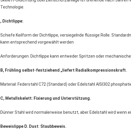
Skelett-Öldichtung Überziehschutzanlage ist drehende nach Jahren v
Technologie.
, Dichtlippe:
Schiefe Keilform der Dichtlippe, versiegelnde flüssige Rolle. Standar
kann entsprechend vorgewählt werden
Anforderungen. Dichtlippe kann entweder Spritzen oder mechanischer
B, Frühling selbst-festziehend „liefert Radialkompressionskraft.
Material: Federstahl C72 (Standard) oder Edelstahl AISI302 phosphati
C, Metallskelett: Fixierung und Unterstützung.
Dünner Stahl wird normalerweise benutzt, aber Edelstahl wird wenn e
Beweislippe D. Dust: Staubbeweis.