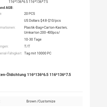
116*136*6.5 116*136*7.5
and AGB:
e:
20 PCS
US Dollars $4.8-$10/pcs
rmationen:
Plastik-Bag+Carton-Kasten;
Umkarton 200-400pcs/
10-30 Tage
ngen:
T/T
ial-Fähigkeit:
Tag mit 10000 PC
ten-Öldichtung 116*136*6.5 116*136*7.5
:
Brown /Customize