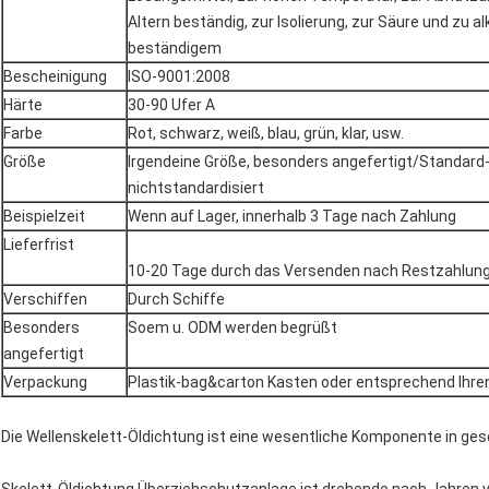
Altern beständig, zur Isolierung, zur Säure und zu a
beständigem
Bescheinigung
ISO-9001:2008
Härte
30-90 Ufer A
Farbe
Rot, schwarz, weiß, blau, grün, klar, usw.
Größe
Irgendeine Größe, besonders angefertigt/Standard
nichtstandardisiert
Beispielzeit
Wenn auf Lager, innerhalb 3 Tage nach Zahlung
Lieferfrist
10-20 Tage durch das Versenden nach Restzahlun
Verschiffen
Durch Schiffe
Besonders
Soem u. ODM werden begrüßt
angefertigt
Verpackung
Plastik-bag&carton Kasten oder entsprechend Ihr
Die Wellenskelett-Öldichtung ist eine wesentliche Komponente in g